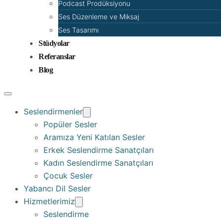
Podcast Prodüksiyonu
Ses Düzenleme ve Miksaj
Ses Tasarımı
Stüdyolar
Referanslar
Blog
Seslendirmenler
Popüler Sesler
Aramıza Yeni Katılan Sesler
Erkek Seslendirme Sanatçıları
Kadın Seslendirme Sanatçıları
Çocuk Sesler
Yabancı Dil Sesler
Hizmetlerimiz
Seslendirme