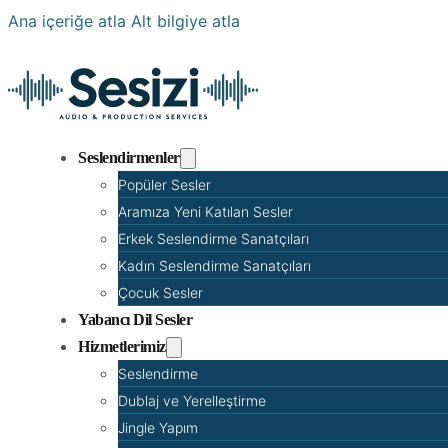
Ana içeriğe atla
Alt bilgiye atla
Seslendirmenler
Popüler Sesler
Aramıza Yeni Katılan Sesler
Erkek Seslendirme Sanatçıları
Kadın Seslendirme Sanatçıları
Çocuk Sesler
Yabancı Dil Sesler
Hizmetlerimiz
Seslendirme
Dublaj ve Yerelleştirme
Jingle Yapım