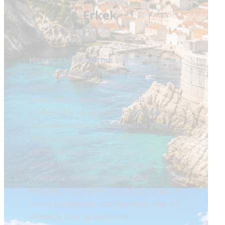
Erkek
Hırvatça seslendirme
hizmetlerimizde,
ana dili
Hırvatça
olan, temiz
Hırvat
aksana sahip ve en az 8 yıllık
seslendirme tecrübesi bulunan
profesyonel sanatçılarla çalışıyoruz.
Seslendirmelerimizde kesinlikle yapay
zekâ kullanmıyor; saf insan
performansını, doğal duyguyu ve
gerçek yorum gücünü ön planda
tutuyoruz. Reklam,
tanıtım filmi
,
belgesel, e-öğrenme, kurumsal video ve
dublaj projeleriniz için tecrübeli, ana dili
Almanca olan seslendirme