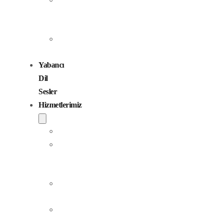
Seslendirme
Sanatçıları
Çocuk
Sesler
Yabancı
Dil
Sesler
Hizmetlerimiz
Seslendirme
Dublaj
ve
Yerelleştirme
Jingle
Yapım
Podcast