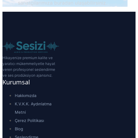
sanatçılarımıza buradan ulaşabilirsiniz.
Hikayenize premium kalite ve
yaratıcı mükemmeliyetle hayat
veren profesyonel seslendirme
ve ses prodüksiyon ajansınız.
Kurumsal
Hakkımızda
K.V.K.K. Aydınlatma
Metni
Çerez Politikası
Blog
Seslendirme