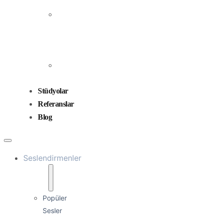
Prodüksiyonu
Ses
Düzenleme
ve
Miksaj
Ses
Tasarımı
Stüdyolar
Referanslar
Blog
Seslendirmenler
Popüler
Sesler