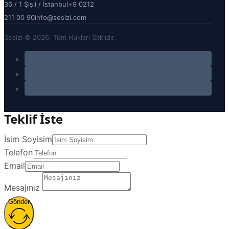
36 / 1 Şişli / İstanbul
+9 0212
211 00 90
info@sesizi.com
Sesizi © 2026. Tüm Hakları Saklıdır.
Teklif İste
İsim Soyisim
Telefon
Email
Mesajınız
Gönder