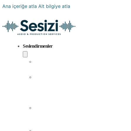
Ana içeriğe atla
Alt bilgiye atla
Seslendirmenler
Popüler
Sesler
Aramıza
Yeni
Katılan
Sesler
Erkek
Seslendirme
Sanatçıları
Kadın