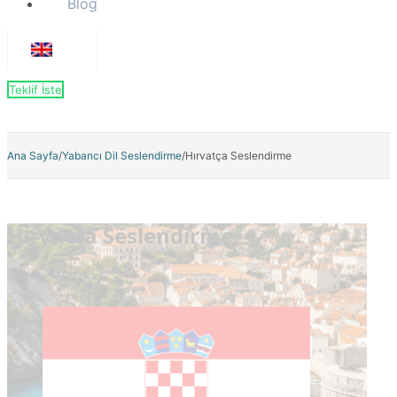
Blog
Teklif İste
Ana Sayfa
/
Yabancı Dil Seslendirme
/
Hırvatça Seslendirme
Hırvatça Seslendirme