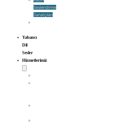
Seslendirme
Sanatçıları
Çocuk
Sesler
Yabancı
Dil
Sesler
Hizmetlerimiz
Seslendirme
Dublaj
ve
Yerelleştirme
Jingle
Yapım
Podcast