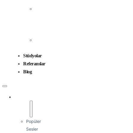
Prodüksiyonu
Ses
Düzenleme
ve
Miksaj
Ses
Tasarımı
Stüdyolar
Referanslar
Blog
Seslendirmenler
Popüler
Sesler