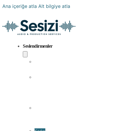
Ana içeriğe atla
Alt bilgiye atla
Seslendirmenler
Popüler
Sesler
Aramıza
Yeni
Katılan
Sesler
Erkek
Seslendirme
Sanatçıları
Kadın