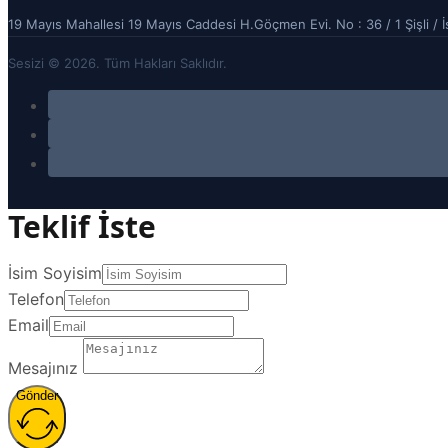
19 Mayıs Mahallesi 19 Mayıs Caddesi H.Göçmen Evi. No : 36 / 1 Şişli / İ
Sesizi © 2026. Tüm Hakları Saklıdır.
Teklif İste
İsim Soyisim
Telefon
Email
Mesajınız
Gönder