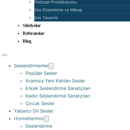
Podcast Prodüksiyonu
Ses Düzenleme ve Miksaj
Ses Tasarımı
Stüdyolar
Referanslar
Blog
Seslendirmenler
Popüler Sesler
Aramıza Yeni Katılan Sesler
Erkek Seslendirme Sanatçıları
Kadın Seslendirme Sanatçıları
Çocuk Sesler
Yabancı Dil Sesler
Hizmetlerimiz
Seslendirme