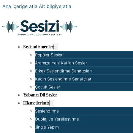
Ana içeriğe atla
Alt bilgiye atla
Seslendirmenler
Popüler Sesler
Aramıza Yeni Katılan Sesler
Erkek Seslendirme Sanatçıları
Kadın Seslendirme Sanatçıları
Çocuk Sesler
Yabancı Dil Sesler
Hizmetlerimiz
Seslendirme
Dublaj ve Yerelleştirme
Jingle Yapım