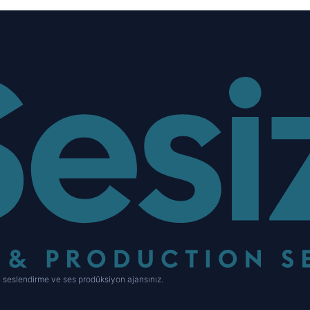
 seslendirme ve ses prodüksiyon ajansınız.