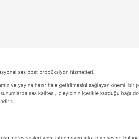
esyonel ses post prodüksiyon hizmetleri.
miz ve yayına hazır hale getirilmesini sağlayan önemli bir p
unumlarda ses kalitesi, izleyicinin içerikle kurduğu bağı do
dirir.
üsü, nefes sesleri veya istenmeyen arka plan sesleri bulunab