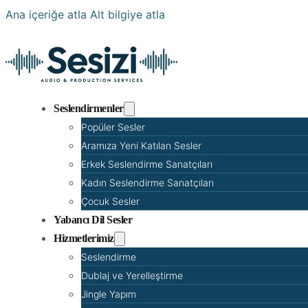
Ana içeriğe atla
Alt bilgiye atla
Seslendirmenler
Popüler Sesler
Aramıza Yeni Katılan Sesler
Erkek Seslendirme Sanatçıları
Kadın Seslendirme Sanatçıları
Çocuk Sesler
Yabancı Dil Sesler
Hizmetlerimiz
Seslendirme
Dublaj ve Yerelleştirme
Jingle Yapım