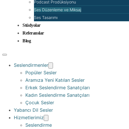
Podcast Prodüksiyonu
Ses Düzenleme ve Miksaj
Ses Tasarımı
Stüdyolar
Referanslar
Blog
Seslendirmenler
Popüler Sesler
Aramıza Yeni Katılan Sesler
Erkek Seslendirme Sanatçıları
Kadın Seslendirme Sanatçıları
Çocuk Sesler
Yabancı Dil Sesler
Hizmetlerimiz
Seslendirme