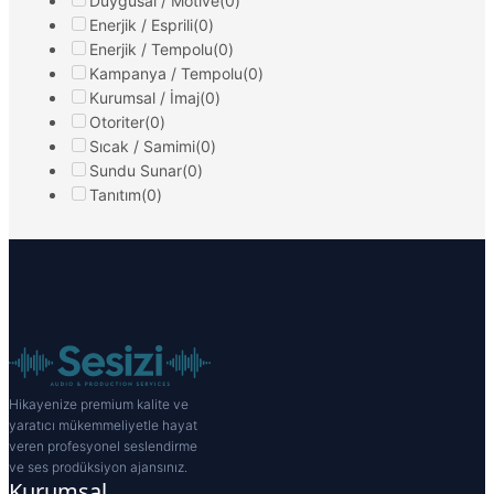
Duygusal / Motive
(0)
Enerjik / Esprili
(0)
Enerjik / Tempolu
(0)
Kampanya / Tempolu
(0)
Kurumsal / İmaj
(0)
Otoriter
(0)
Sıcak / Samimi
(0)
Sundu Sunar
(0)
Tanıtım
(0)
Hikayenize premium kalite ve
yaratıcı mükemmeliyetle hayat
veren profesyonel seslendirme
ve ses prodüksiyon ajansınız.
Kurumsal