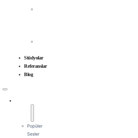
Prodüksiyonu
Ses
Düzenleme
ve
Miksaj
Ses
Tasarımı
Stüdyolar
Referanslar
Blog
Seslendirmenler
Popüler
Sesler