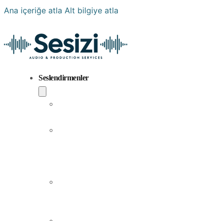
Ana içeriğe atla
Alt bilgiye atla
Seslendirmenler
Popüler
Sesler
Aramıza
Yeni
Katılan
Sesler
Erkek
Seslendirme
Sanatçıları
Kadın