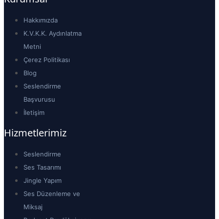
Hakkımızda
K.V.K.K. Aydınlatma
Metni
Çerez Politikası
Blog
Seslendirme
Başvurusu
İletişim
Hizmetlerimiz
Seslendirme
Ses Tasarımı
Jingle Yapım
Ses Düzenleme ve
Miksaj