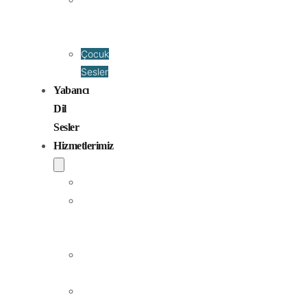
Seslendirme
Sanatçıları
Çocuk
Sesler
Yabancı
Dil
Sesler
Hizmetlerimiz
Seslendirme
Dublaj
ve
Yerelleştirme
Jingle
Yapım
Podcast