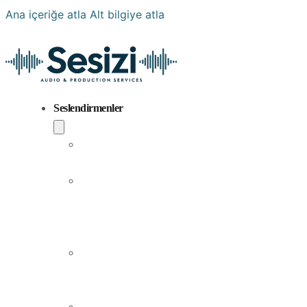
Ana içeriğe atla
Alt bilgiye atla
Seslendirmenler
Popüler
Sesler
Aramıza
Yeni
Katılan
Sesler
Erkek
Seslendirme
Sanatçıları
Kadın