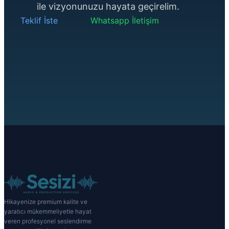
ile vizyonunuzu hayata geçirelim.
Teklif İste
Whatsapp İletişim
Hikayenize premium kalite ve
yaratıcı mükemmeliyetle hayat
veren profesyonel seslendirme