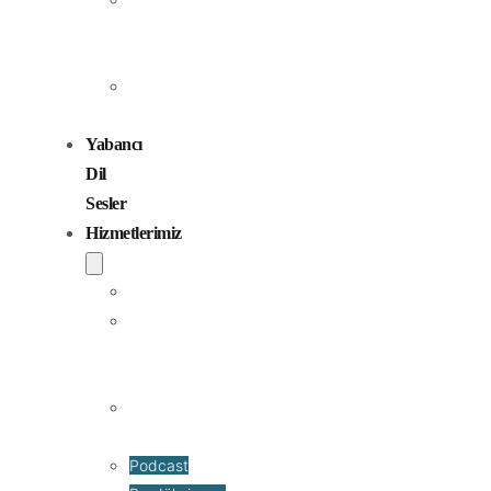
Seslendirme
Sanatçıları
Çocuk
Sesler
Yabancı
Dil
Sesler
Hizmetlerimiz
Seslendirme
Dublaj
ve
Yerelleştirme
Jingle
Yapım
Podcast