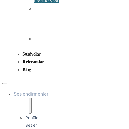
Prodüksiyonu
Ses
Düzenleme
ve
Miksaj
Ses
Tasarımı
Stüdyolar
Referanslar
Blog
Seslendirmenler
Popüler
Sesler