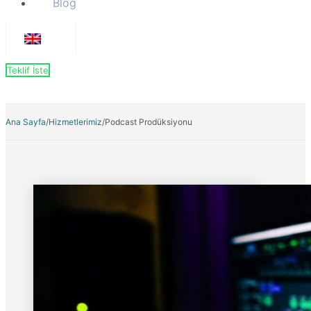
Blog
Teklif İste
Ana Sayfa
/
Hizmetlerimiz
/
Podcast Prodüksiyonu