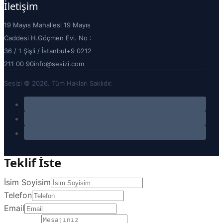
İletişim
19 Mayıs Mahallesi 19 Mayıs
Caddesi H.Göçmen Evi. No :
36 / 1 Şişli / İstanbul
+9 0212
211 00 90
info@sesizi.com
Sesizi © 2026. Tüm Hakları Saklıdır.
Teklif İste
İsim Soyisim
Telefon
Email