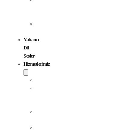
Seslendirme
Sanatçıları
Çocuk
Sesler
Yabancı
Dil
Sesler
Hizmetlerimiz
Seslendirme
Dublaj
ve
Yerelleştirme
Jingle
Yapım
Podcast