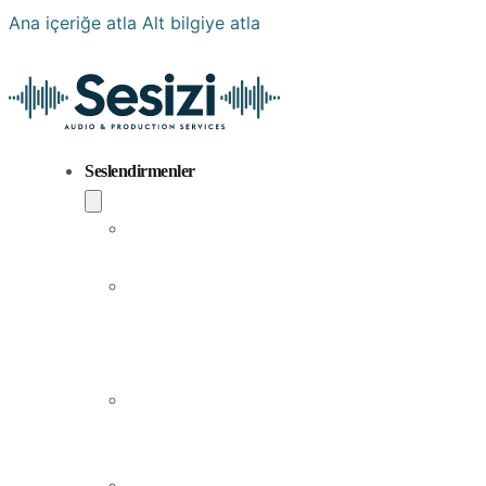
Ana içeriğe atla
Alt bilgiye atla
Seslendirmenler
Popüler
Sesler
Aramıza
Yeni
Katılan
Sesler
Erkek
Seslendirme
Sanatçıları
Kadın