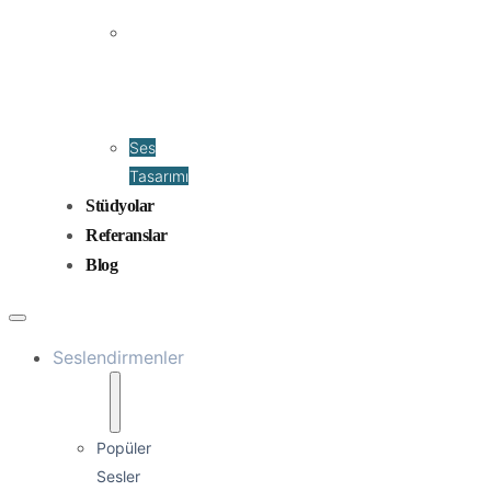
Prodüksiyonu
Ses
Düzenleme
ve
Miksaj
Ses
Tasarımı
Stüdyolar
Referanslar
Blog
Seslendirmenler
Popüler
Sesler