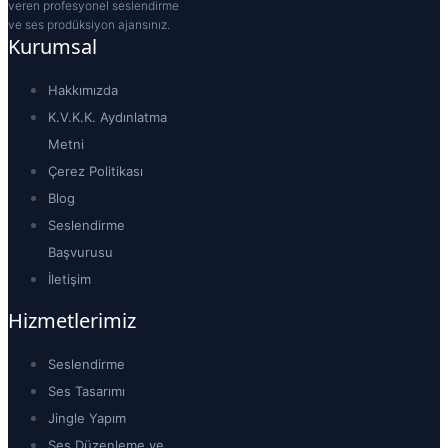
veren profesyonel seslendirme
ve ses prodüksiyon ajansınız.
Kurumsal
Hakkımızda
K.V.K.K. Aydınlatma
Metni
Çerez Politikası
Blog
Seslendirme
Başvurusu
İletişim
Hizmetlerimiz
Seslendirme
Ses Tasarımı
Jingle Yapım
Ses Düzenleme ve