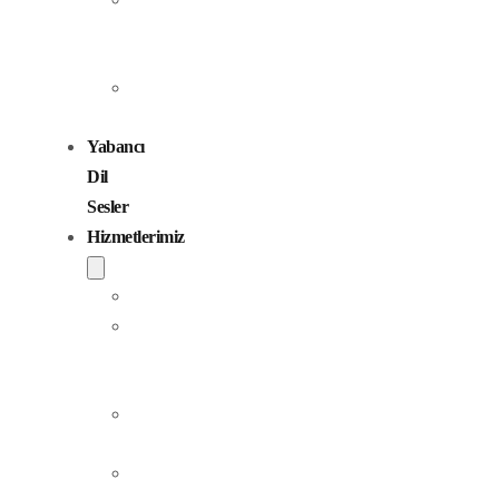
Seslendirme
Sanatçıları
Çocuk
Sesler
Yabancı
Dil
Sesler
Hizmetlerimiz
Seslendirme
Dublaj
ve
Yerelleştirme
Jingle
Yapım
Podcast