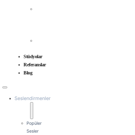
Prodüksiyonu
Ses
Düzenleme
ve
Miksaj
Ses
Tasarımı
Stüdyolar
Referanslar
Blog
Seslendirmenler
Popüler
Sesler