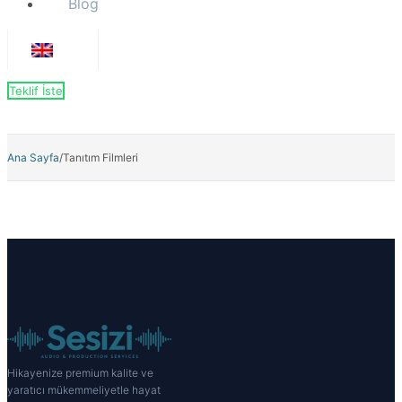
Blog
Teklif İste
Ana Sayfa
/
Tanıtım Filmleri
Hikayenize premium kalite ve
yaratıcı mükemmeliyetle hayat