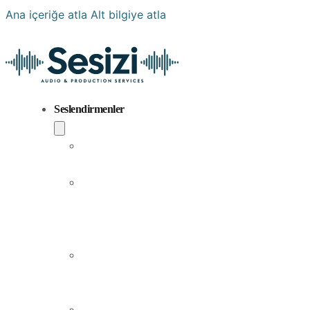
Ana içeriğe atla
Alt bilgiye atla
Seslendirmenler
Popüler
Sesler
Aramıza
Yeni
Katılan
Sesler
Erkek
Seslendirme
Sanatçıları
Kadın