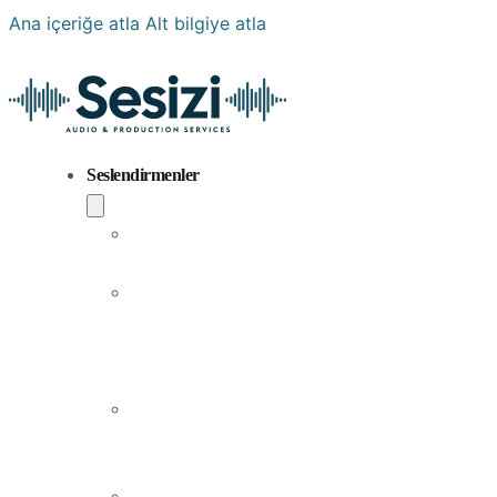
Ana içeriğe atla
Alt bilgiye atla
Seslendirmenler
Popüler
Sesler
Aramıza
Yeni
Katılan
Sesler
Erkek
Seslendirme
Sanatçıları
Kadın