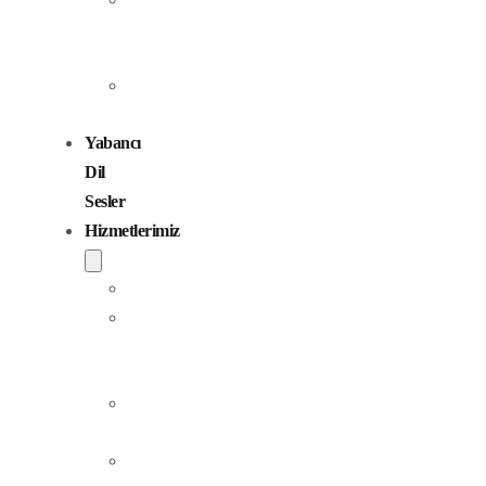
Seslendirme
Sanatçıları
Çocuk
Sesler
Yabancı
Dil
Sesler
Hizmetlerimiz
Seslendirme
Dublaj
ve
Yerelleştirme
Jingle
Yapım
Podcast