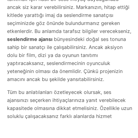
ancak siz karar verebilirsiniz. Markanızın, hitap ettiği
kitlede yarattığı imaj da seslendirme sanatçısı
seçiminizde göz önünde bulundurmanız gereken
etkenlerdir. Bu anlamda tarafsız bilgiler verecekseniz,
seslendirme ajansı
bünyesindeki doğal ses tonuna
sahip bir sanatçı ile çalışabilirsiniz. Ancak aksiyon
dolu bir film, dizi ya da oyunun tanıtımı
yaptıracaksanız, seslendirmecinin oyunculuk
yeteneğinin olması da önemlidir. Çünkü projenizin
amacını ancak bu şekilde yansıtabilirsiniz.
Tüm bu anlatılanları özetleyecek olursak, ses
ajansınızı seçerken ihtiyaçlarınıza yanıt verebilecek
kapasitede olmasına dikkat etmelisiniz. Özellikle uzun
soluklu çalışacaksanız farklı alanlarda hizmet
sunabilen, esnek bir ajansla çalışmalısınız. Bu sayede
reklamlarınızın, farklı dokümanlarınızın ve hatta mobil