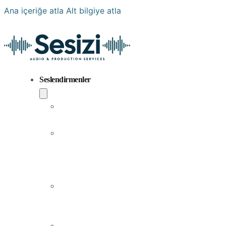
Ana içeriğe atla
Alt bilgiye atla
Seslendirmenler
Popüler
Sesler
Aramıza
Yeni
Katılan
Sesler
Erkek
Seslendirme
Sanatçıları
Kadın