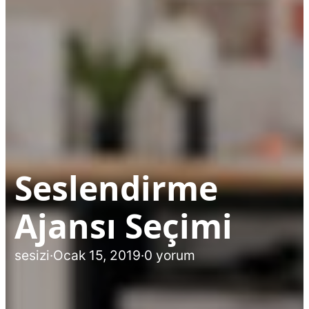
Seslendirme
Ajansı Seçimi
sesizi
·
Ocak 15, 2019
·
0 yorum