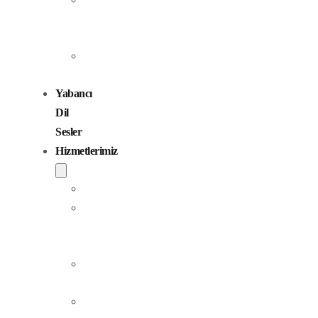
Seslendirme
Sanatçıları
Çocuk
Sesler
Yabancı
Dil
Sesler
Hizmetlerimiz
Seslendirme
Dublaj
ve
Yerelleştirme
Jingle
Yapım
Podcast