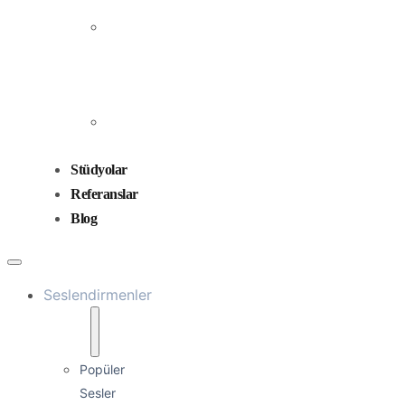
Prodüksiyonu
Ses
Düzenleme
ve
Miksaj
Ses
Tasarımı
Stüdyolar
Referanslar
Blog
Seslendirmenler
Popüler
Sesler