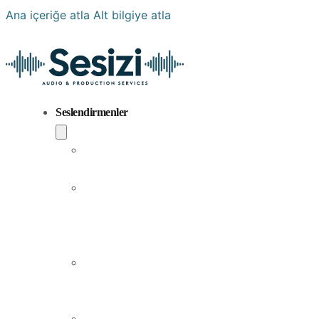
Ana içeriğe atla
Alt bilgiye atla
Seslendirmenler
Popüler
Sesler
Aramıza
Yeni
Katılan
Sesler
Erkek
Seslendirme
Sanatçıları
Kadın