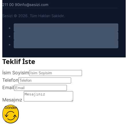
211 00 90
info@sesizi.com
Sesizi © 2026. Tüm Hakları Saklıdır.
Teklif İste
İsim Soyisim
Telefon
Email
Mesajınız
Gönder