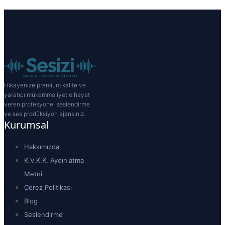
Hikayenize premium kalite ve
yaratıcı mükemmeliyetle hayat
veren profesyonel seslendirme
ve ses prodüksiyon ajansınız.
Kurumsal
Hakkımızda
K.V.K.K. Aydınlatma
Metni
Çerez Politikası
Blog
Seslendirme