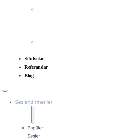
Prodüksiyonu
Ses
Düzenleme
ve
Miksaj
Ses
Tasarımı
Stüdyolar
Referanslar
Blog
Seslendirmenler
Popüler
Sesler