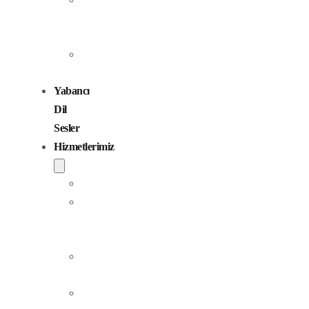
Seslendirme
Sanatçıları
Çocuk
Sesler
Yabancı
Dil
Sesler
Hizmetlerimiz
Seslendirme
Dublaj
ve
Yerelleştirme
Jingle
Yapım
Podcast