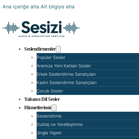
Ana içeriğe atla
Alt bilgiye atla
Seslendirmenler
Popüler Sesler
Aramıza Yeni Katılan Sesler
Erkek Seslendirme Sanatçıları
Kadın Seslendirme Sanatçıları
Çocuk Sesler
Yabancı Dil Sesler
Hizmetlerimiz
Seslendirme
Dublaj ve Yerelleştirme
Jingle Yapım