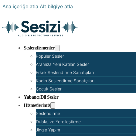
Ana içeriğe atla
Alt bilgiye atla
Seslendirmenler
Popüler Sesler
Aramıza Yeni Katılan Sesler
Erkek Seslendirme Sanatçıları
Kadın Seslendirme Sanatçıları
Çocuk Sesler
Yabancı Dil Sesler
Hizmetlerimiz
Seslendirme
Dublaj ve Yerelleştirme
Jingle Yapım