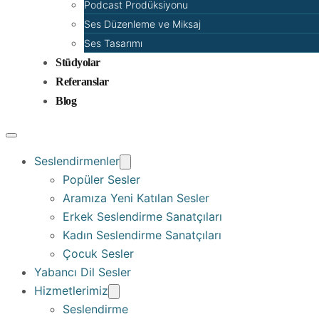
Podcast Prodüksiyonu
Ses Düzenleme ve Miksaj
Ses Tasarımı
Stüdyolar
Referanslar
Blog
Seslendirmenler
Popüler Sesler
Aramıza Yeni Katılan Sesler
Erkek Seslendirme Sanatçıları
Kadın Seslendirme Sanatçıları
Çocuk Sesler
Yabancı Dil Sesler
Hizmetlerimiz
Seslendirme