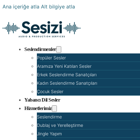
Ana içeriğe atla
Alt bilgiye atla
Seslendirmenler
Popüler Sesler
Aramıza Yeni Katılan Sesler
Erkek Seslendirme Sanatçıları
Kadın Seslendirme Sanatçıları
Çocuk Sesler
Yabancı Dil Sesler
Hizmetlerimiz
Seslendirme
Dublaj ve Yerelleştirme
Jingle Yapım