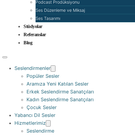
Podcast Prodüksiyonu
Ses Düzenleme ve Miksaj
Ses Tasarımı
Stüdyolar
Referanslar
Blog
Seslendirmenler
Popüler Sesler
Aramıza Yeni Katılan Sesler
Erkek Seslendirme Sanatçıları
Kadın Seslendirme Sanatçıları
Çocuk Sesler
Yabancı Dil Sesler
Hizmetlerimiz
Seslendirme