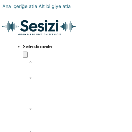
Ana içeriğe atla
Alt bilgiye atla
Seslendirmenler
Popüler
Sesler
Aramıza
Yeni
Katılan
Sesler
Erkek
Seslendirme
Sanatçıları
Kadın