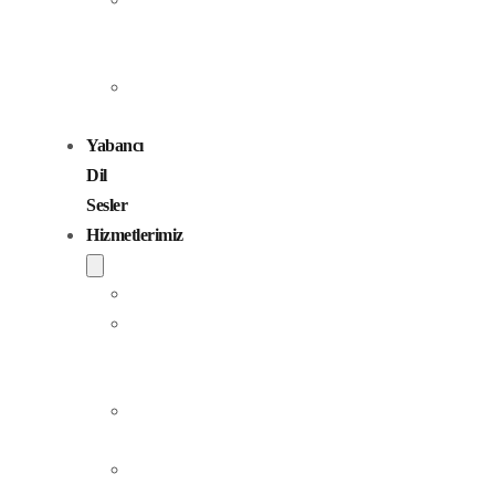
Seslendirme
Sanatçıları
Çocuk
Sesler
Yabancı
Dil
Sesler
Hizmetlerimiz
Seslendirme
Dublaj
ve
Yerelleştirme
Jingle
Yapım
Podcast