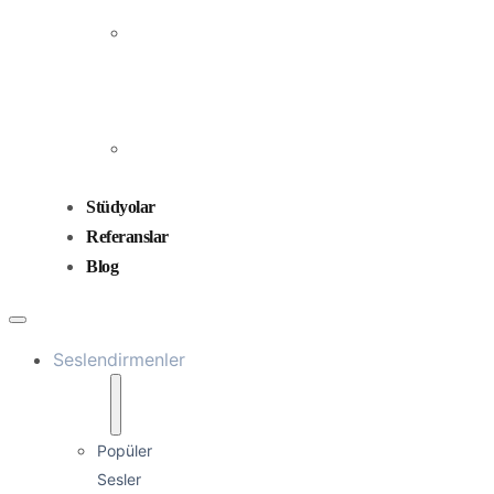
Prodüksiyonu
Ses
Düzenleme
ve
Miksaj
Ses
Tasarımı
Stüdyolar
Referanslar
Blog
Seslendirmenler
Popüler
Sesler