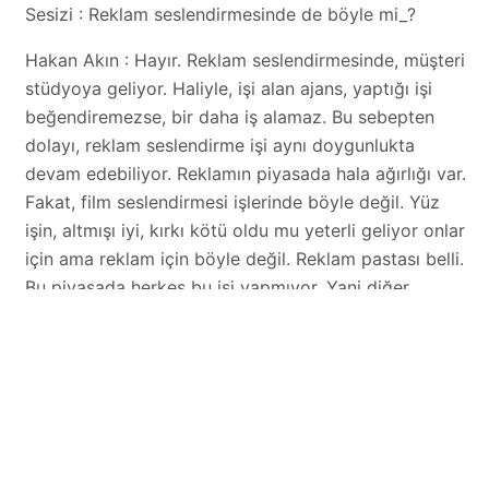
Sesizi : Reklam seslendirmesinde de böyle mi_?
Hakan Akın : Hayır. Reklam seslendirmesinde, müşteri
stüdyoya geliyor. Haliyle, işi alan ajans, yaptığı işi
beğendiremezse, bir daha iş alamaz. Bu sebepten
dolayı, reklam seslendirme işi aynı doygunlukta
devam edebiliyor. Reklamın piyasada hala ağırlığı var.
Fakat, film seslendirmesi işlerinde böyle değil. Yüz
işin, altmışı iyi, kırkı kötü oldu mu yeterli geliyor onlar
için ama reklam için böyle değil. Reklam pastası belli.
Bu piyasada herkes bu işi yapmıyor. Yani diğer
sektördeki gibi, yoldan geçen adamı tutup, ”Hadi gel,
seslendirme yap sen ! demiyorlar. Fakat reklam da
böyle değil. Eğer müşteri sevmezse seslendirmeyi, bir
daha o ajansla da çalışmaz, o sanatçıyla da ! Ancak
film seslendirmesinde böyle değil, ne yazık ki !
Sesizi : Seslendirme alanında eğitim veren kursların