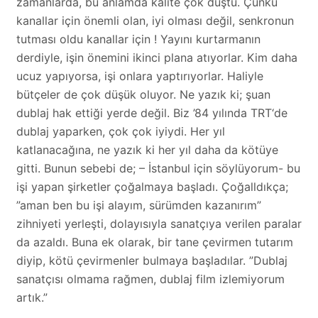
zamanlarda, bu anlamda kalite çok düştü. Çünkü
kanallar için önemli olan, iyi olması değil, senkronun
tutması oldu kanallar için ! Yayını kurtarmanın
derdiyle, işin önemini ikinci plana atıyorlar. Kim daha
ucuz yapıyorsa, işi onlara yaptırıyorlar. Haliyle
bütçeler de çok düşük oluyor. Ne yazık ki; şuan
dublaj hak ettiği yerde değil. Biz ’84 yılında TRT‘de
dublaj yaparken, çok çok iyiydi. Her yıl
katlanacağına, ne yazık ki her yıl daha da kötüye
gitti. Bunun sebebi de; – İstanbul için söylüyorum- bu
işi yapan şirketler çoğalmaya başladı. Çoğalldıkça;
”aman ben bu işi alayım, sürümden kazanırım”
zihniyeti yerleşti, dolayısıyla sanatçıya verilen paralar
da azaldı. Buna ek olarak, bir tane çevirmen tutarım
diyip, kötü çevirmenler bulmaya başladılar. ”Dublaj
sanatçısı olmama rağmen, dublaj film izlemiyorum
artık.”