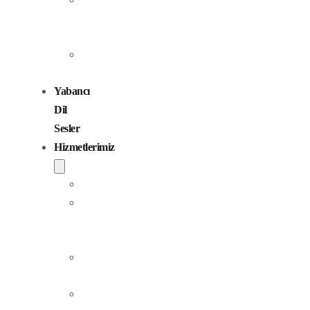
Seslendirme
Sanatçıları
Çocuk
Sesler
Yabancı
Dil
Sesler
Hizmetlerimiz
Seslendirme
Dublaj
ve
Yerelleştirme
Jingle
Yapım
Podcast