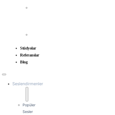
Prodüksiyonu
Ses
Düzenleme
ve
Miksaj
Ses
Tasarımı
Stüdyolar
Referanslar
Blog
Seslendirmenler
Popüler
Sesler