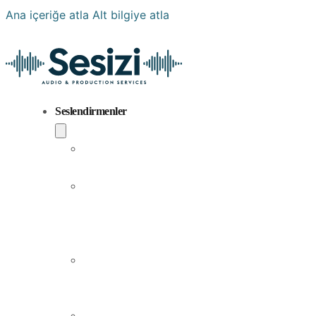
Ana içeriğe atla
Alt bilgiye atla
Seslendirmenler
Popüler
Sesler
Aramıza
Yeni
Katılan
Sesler
Erkek
Seslendirme
Sanatçıları
Kadın