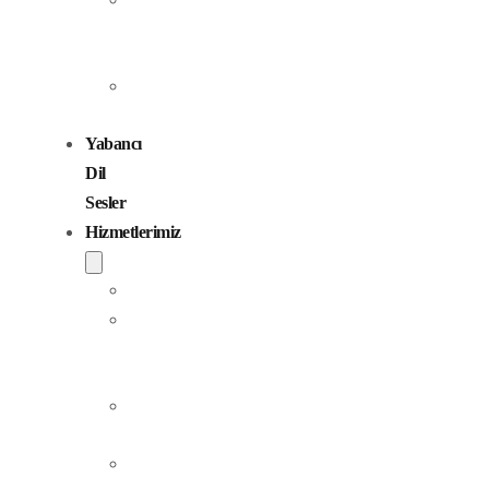
Seslendirme
Sanatçıları
Çocuk
Sesler
Yabancı
Dil
Sesler
Hizmetlerimiz
Seslendirme
Dublaj
ve
Yerelleştirme
Jingle
Yapım
Podcast