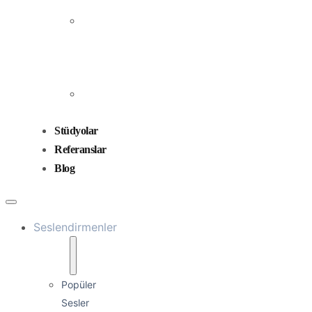
Prodüksiyonu
Ses
Düzenleme
ve
Miksaj
Ses
Tasarımı
Stüdyolar
Referanslar
Blog
Seslendirmenler
Popüler
Sesler