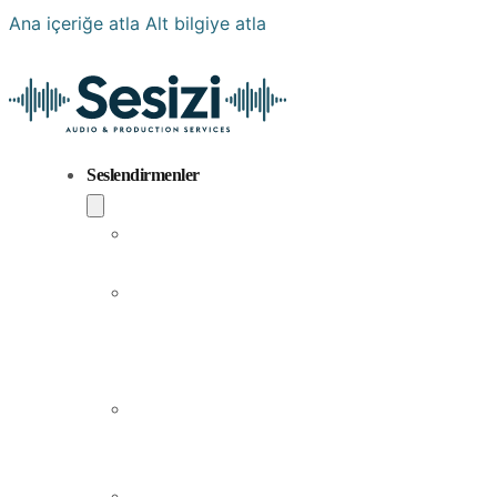
Ana içeriğe atla
Alt bilgiye atla
Seslendirmenler
Popüler
Sesler
Aramıza
Yeni
Katılan
Sesler
Erkek
Seslendirme
Sanatçıları
Kadın