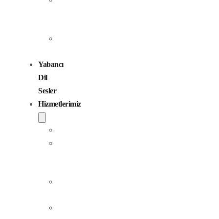
Seslendirme
Sanatçıları
Çocuk
Sesler
Yabancı
Dil
Sesler
Hizmetlerimiz
Seslendirme
Dublaj
ve
Yerelleştirme
Jingle
Yapım
Podcast