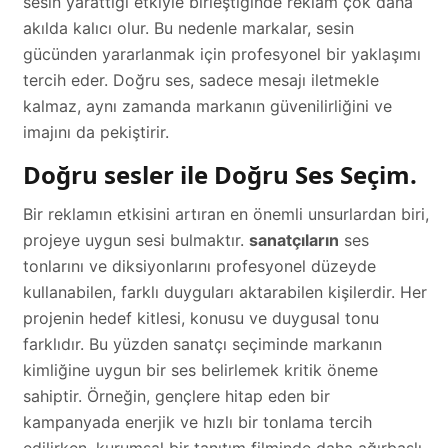
sesin yarattığı etkiyle birleştiğinde reklam çok daha
akılda kalıcı olur. Bu nedenle markalar, sesin
gücünden yararlanmak için profesyonel bir yaklaşımı
tercih eder. Doğru ses, sadece mesajı iletmekle
kalmaz, aynı zamanda markanın güvenilirliğini ve
imajını da pekiştirir.
Doğru sesler ile Doğru Ses Seçim
.
Bir reklamın etkisini artıran en önemli unsurlardan biri,
projeye uygun sesi bulmaktır.
sanatçıların
ses
tonlarını ve diksiyonlarını profesyonel düzeyde
kullanabilen, farklı duyguları aktarabilen kişilerdir. Her
projenin hedef kitlesi, konusu ve duygusal tonu
farklıdır. Bu yüzden sanatçı seçiminde markanın
kimliğine uygun bir ses belirlemek kritik öneme
sahiptir. Örneğin, gençlere hitap eden bir
kampanyada enerjik ve hızlı bir tonlama tercih
edilirken, kurumsal bir tanıtım filminde daha ağırbaşlı