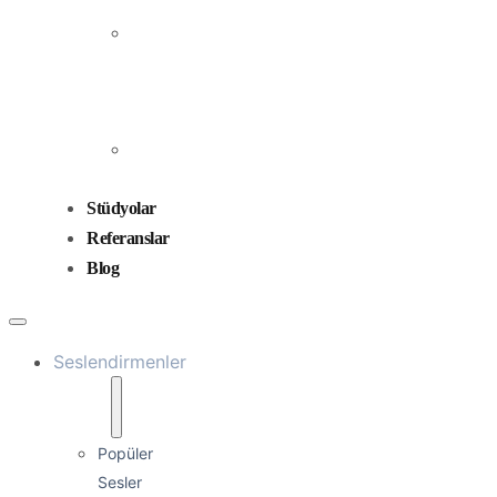
Prodüksiyonu
Ses
Düzenleme
ve
Miksaj
Ses
Tasarımı
Stüdyolar
Referanslar
Blog
Seslendirmenler
Popüler
Sesler