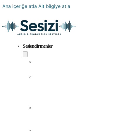
Ana içeriğe atla
Alt bilgiye atla
Seslendirmenler
Popüler
Sesler
Aramıza
Yeni
Katılan
Sesler
Erkek
Seslendirme
Sanatçıları
Kadın