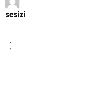
sesizi
İlgili gönderiler