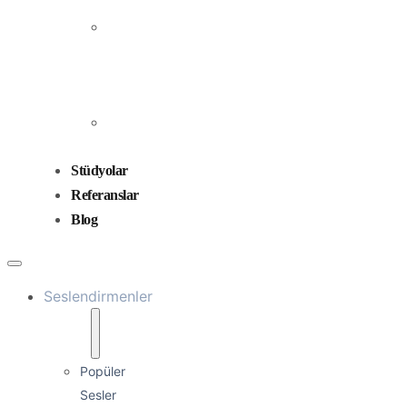
Prodüksiyonu
Ses
Düzenleme
ve
Miksaj
Ses
Tasarımı
Stüdyolar
Referanslar
Blog
Seslendirmenler
Popüler
Sesler