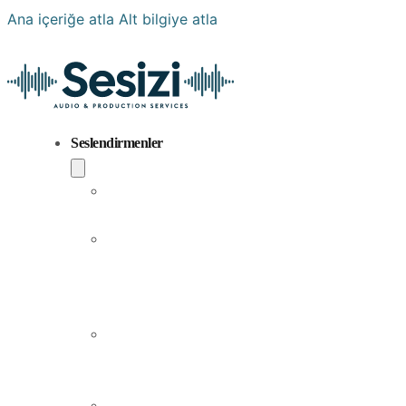
Ana içeriğe atla
Alt bilgiye atla
Seslendirmenler
Popüler
Sesler
Aramıza
Yeni
Katılan
Sesler
Erkek
Seslendirme
Sanatçıları
Kadın