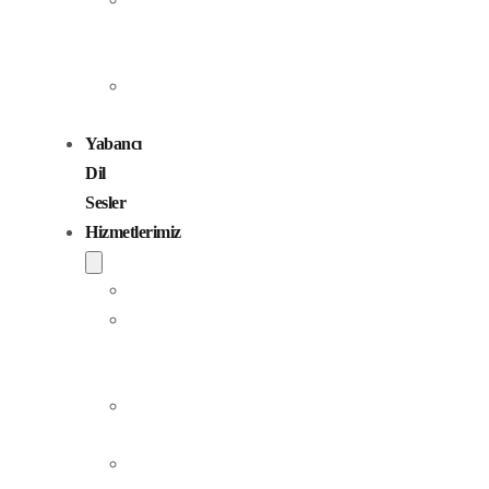
Seslendirme
Sanatçıları
Çocuk
Sesler
Yabancı
Dil
Sesler
Hizmetlerimiz
Seslendirme
Dublaj
ve
Yerelleştirme
Jingle
Yapım
Podcast