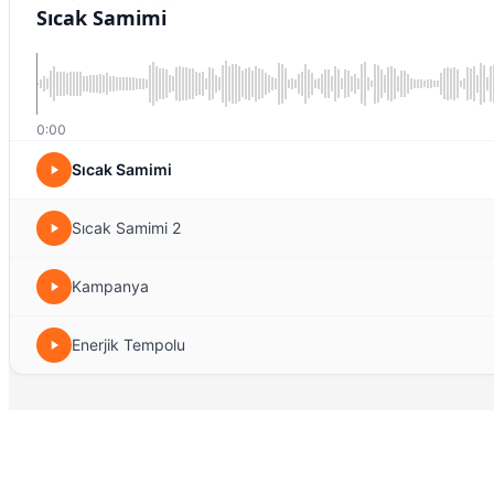
Sıcak Samimi
0:00
Sıcak Samimi
Sıcak Samimi 2
Kampanya
Enerjik Tempolu