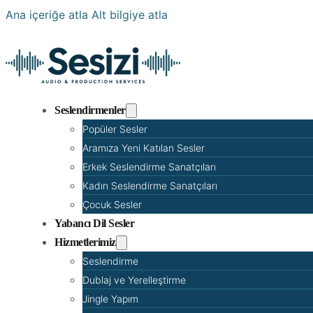
Ana içeriğe atla
Alt bilgiye atla
Seslendirmenler
Popüler Sesler
Aramıza Yeni Katılan Sesler
Erkek Seslendirme Sanatçıları
Kadın Seslendirme Sanatçıları
Çocuk Sesler
Yabancı Dil Sesler
Hizmetlerimiz
Seslendirme
Dublaj ve Yerelleştirme
Jingle Yapım