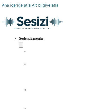
Ana içeriğe atla
Alt bilgiye atla
Seslendirmenler
Popüler
Sesler
Aramıza
Yeni
Katılan
Sesler
Erkek
Seslendirme
Sanatçıları
Kadın