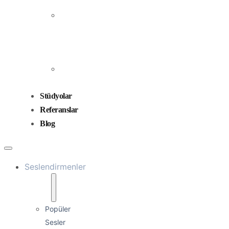
Prodüksiyonu
Ses
Düzenleme
ve
Miksaj
Ses
Tasarımı
Stüdyolar
Referanslar
Blog
Seslendirmenler
Popüler
Sesler