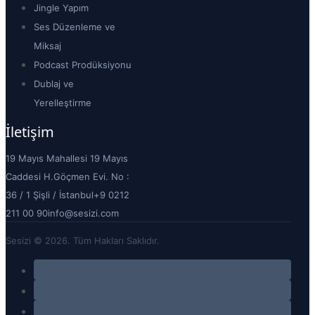
Jingle Yapım
Ses Düzenleme ve
Miksaj
Podcast Prodüksiyonu
Dublaj ve
Yerelleştirme
İletişim
19 Mayıs Mahallesi 19 Mayıs
Caddesi H.Göçmen Evi. No :
36 / 1 Şişli / İstanbul
+9 0212
211 00 90
info@sesizi.com
Sesizi © 2026. Tüm Hakları Saklıdır.