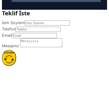
Teklif İste
İsim Soyisim
Telefon
Email
Mesajınız
Gönder