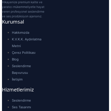
Hikayenize premium kalite ve
yaratıcı mükemmeliyetle hayat
veren profesyonel seslendirme
ve ses prodüksiyon ajansınız.
Kurumsal
Hakkımızda
K.V.K.K. Aydınlatma
Metni
Çerez Politikası
Blog
Seslendirme
Başvurusu
İletişim
Hizmetlerimiz
Seslendirme
Ses Tasarımı