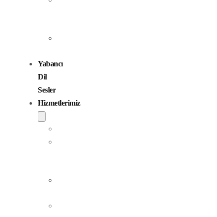
Seslendirme
Sanatçıları
Çocuk
Sesler
Yabancı
Dil
Sesler
Hizmetlerimiz
Seslendirme
Dublaj
ve
Yerelleştirme
Jingle
Yapım
Podcast