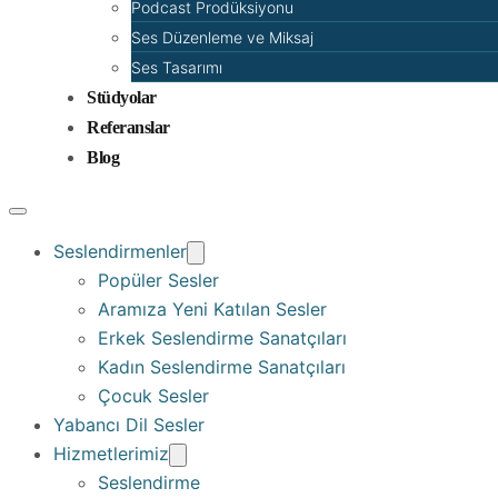
Podcast Prodüksiyonu
Ses Düzenleme ve Miksaj
Ses Tasarımı
Stüdyolar
Referanslar
Blog
Seslendirmenler
Popüler Sesler
Aramıza Yeni Katılan Sesler
Erkek Seslendirme Sanatçıları
Kadın Seslendirme Sanatçıları
Çocuk Sesler
Yabancı Dil Sesler
Hizmetlerimiz
Seslendirme