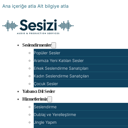
Ana içeriğe atla
Alt bilgiye atla
Seslendirmenler
Popüler Sesler
Aramıza Yeni Katılan Sesler
Erkek Seslendirme Sanatçıları
Kadın Seslendirme Sanatçıları
Çocuk Sesler
Yabancı Dil Sesler
Hizmetlerimiz
Seslendirme
Dublaj ve Yerelleştirme
Jingle Yapım