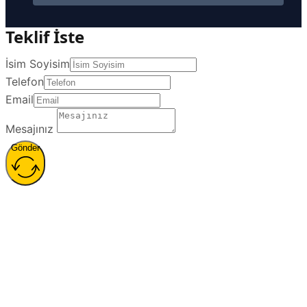
Teklif İste
İsim Soyisim
Telefon
Email
Mesajınız
Gönder