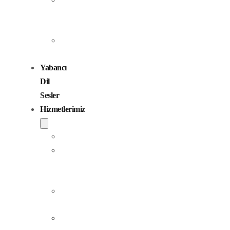
Seslendirme
Sanatçıları
Çocuk
Sesler
Yabancı
Dil
Sesler
Hizmetlerimiz
Seslendirme
Dublaj
ve
Yerelleştirme
Jingle
Yapım
Podcast