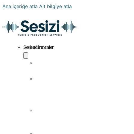
Ana içeriğe atla
Alt bilgiye atla
Seslendirmenler
Popüler
Sesler
Aramıza
Yeni
Katılan
Sesler
Erkek
Seslendirme
Sanatçıları
Kadın