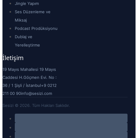
Jingle Yapım
Ses Düzenleme ve
Miksaj
Podcast Prodüksiyonu
Dublaj ve
Yerelleştirme
İletişim
19 Mayıs Mahallesi 19 Mayıs
Caddesi H.Göçmen Evi. No :
36 / 1 Şişli / İstanbul
+9 0212
211 00 90
info@sesizi.com
Sesizi © 2026. Tüm Hakları Saklıdır.