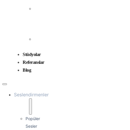
Prodüksiyonu
Ses
Düzenleme
ve
Miksaj
Ses
Tasarımı
Stüdyolar
Referanslar
Blog
Seslendirmenler
Popüler
Sesler