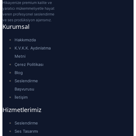
Hikayenize premium kalite ve
yaratıcı mükemmeliyetle hayat
veren profesyonel seslendirme
ve ses prodüksiyon ajansınız.
Kurumsal
Hakkımızda
K.V.K.K. Aydınlatma
Metni
Çerez Politikası
Blog
Seslendirme
Başvurusu
İletişim
Hizmetlerimiz
Seslendirme
Ses Tasarımı