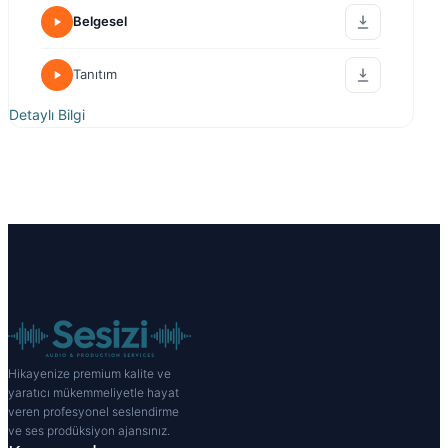
Belgesel
Tanıtım
Detaylı Bilgi
Hikayenize premium kalite ve
yaratıcı mükemmeliyetle hayat
veren profesyonel seslendirme
ve ses prodüksiyon ajansınız.