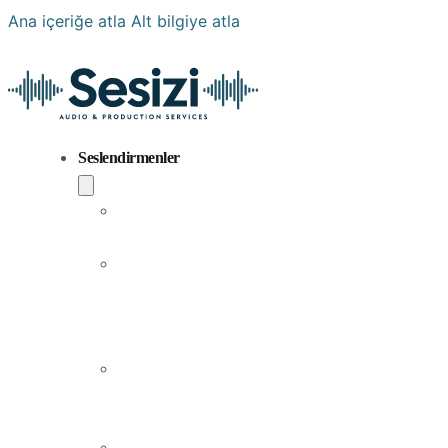
Ana içeriğe atla
Alt bilgiye atla
Seslendirmenler
Popüler
Sesler
Aramıza
Yeni
Katılan
Sesler
Erkek
Seslendirme
Sanatçıları
Kadın