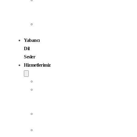
Seslendirme
Sanatçıları
Çocuk
Sesler
Yabancı
Dil
Sesler
Hizmetlerimiz
Seslendirme
Dublaj
ve
Yerelleştirme
Jingle
Yapım
Podcast