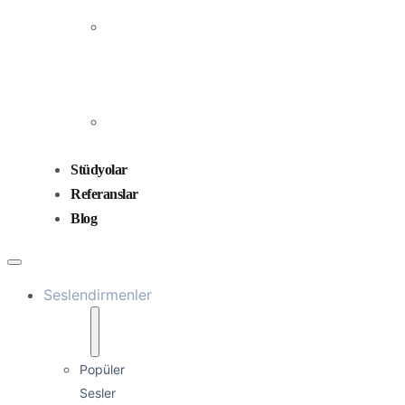
Prodüksiyonu
Ses
Düzenleme
ve
Miksaj
Ses
Tasarımı
Stüdyolar
Referanslar
Blog
Seslendirmenler
Popüler
Sesler