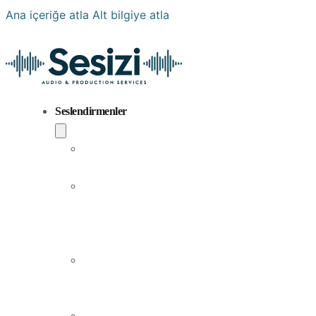
Ana içeriğe atla
Alt bilgiye atla
Seslendirmenler
Popüler
Sesler
Aramıza
Yeni
Katılan
Sesler
Erkek
Seslendirme
Sanatçıları
Kadın