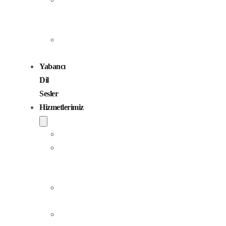
Seslendirme
Sanatçıları
Çocuk
Sesler
Yabancı
Dil
Sesler
Hizmetlerimiz
Seslendirme
Dublaj
ve
Yerelleştirme
Jingle
Yapım
Podcast