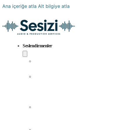
Ana içeriğe atla
Alt bilgiye atla
Seslendirmenler
Popüler
Sesler
Aramıza
Yeni
Katılan
Sesler
Erkek
Seslendirme
Sanatçıları
Kadın