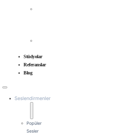
Prodüksiyonu
Ses
Düzenleme
ve
Miksaj
Ses
Tasarımı
Stüdyolar
Referanslar
Blog
Seslendirmenler
Popüler
Sesler