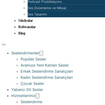
Podcast Prodüksiyonu
Ses Düzenleme ve Miksaj
Ses Tasarımı
Stüdyolar
Referanslar
Blog
Seslendirmenler
Popüler Sesler
Aramıza Yeni Katılan Sesler
Erkek Seslendirme Sanatçıları
Kadın Seslendirme Sanatçıları
Çocuk Sesler
Yabancı Dil Sesler
Hizmetlerimiz
Seslendirme