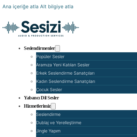
Ana içeriğe atla
Alt bilgiye atla
Seslendirmenler
Popüler Sesler
Aramıza Yeni Katılan Sesler
Erkek Seslendirme Sanatçıları
Kadın Seslendirme Sanatçıları
Çocuk Sesler
Yabancı Dil Sesler
Hizmetlerimiz
Seslendirme
Dublaj ve Yerelleştirme
Jingle Yapım