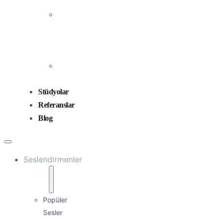
Prodüksiyonu
Ses
Düzenleme
ve
Miksaj
Ses
Tasarımı
Stüdyolar
Referanslar
Blog
Seslendirmenler
Popüler
Sesler