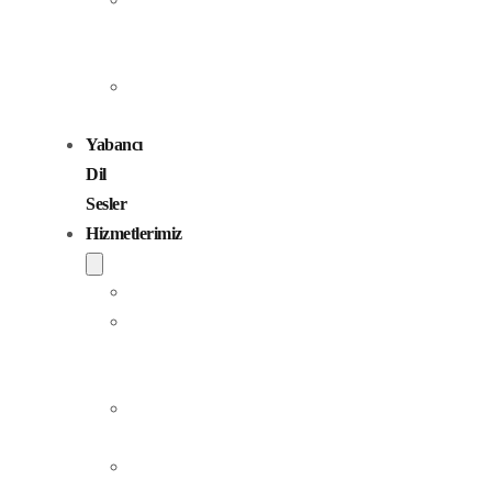
Seslendirme
Sanatçıları
Çocuk
Sesler
Yabancı
Dil
Sesler
Hizmetlerimiz
Seslendirme
Dublaj
ve
Yerelleştirme
Jingle
Yapım
Podcast