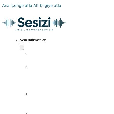
Ana içeriğe atla
Alt bilgiye atla
Seslendirmenler
Popüler
Sesler
Aramıza
Yeni
Katılan
Sesler
Erkek
Seslendirme
Sanatçıları
Kadın