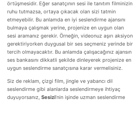
örtüşmesidir. Eğer sanatçının sesi ile tanıtım filminizin
ruhu tutmazsa, ortaya çıkacak olan sizi tatmin
etmeyebilir. Bu anlamda en iyi seslendirme ajansını
bulmaya çalışmak yerine, projenize en uygun olan
sesi aramanız gerekir. Örneğin, videonuz aşırı aksiyon
gerektiriyorken duygusal bir ses seçmeniz yerinde bir
tercih olmayacaktır. Bu anlamda çalışacağınız ajansın
ses bankasını dikkatli şekilde dinleyerek projenize en
uygun seslendirme sanatçısına karar vermelisiniz.
Siz de reklam, çizgi film, jingle ve yabancı dil
seslendirme gibi alanlarda seslendirmeye ihtiyaç
duyuyorsanız,
Sesizi
’nin işinde uzman seslendirme
sanatçıları arasından sizin için en uygun olanını tercih
edebilir, sektöründe lider bir seslendirme ajansı ile
çalışmanın ayrıcalığını yaşayabilirsiniz.