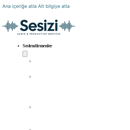
Ana içeriğe atla
Alt bilgiye atla
Seslendirmenler
Popüler
Sesler
Aramıza
Yeni
Katılan
Sesler
Erkek
Seslendirme
Sanatçıları
Kadın