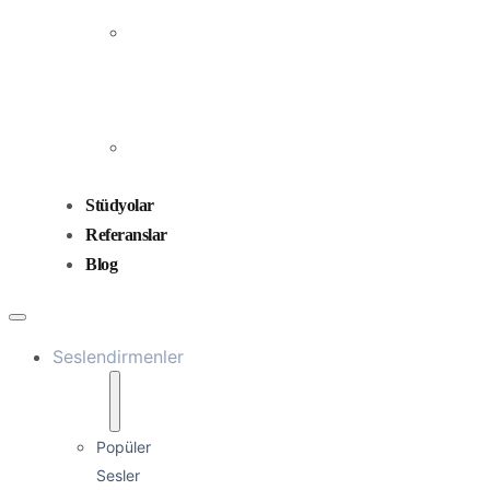
Prodüksiyonu
Ses
Düzenleme
ve
Miksaj
Ses
Tasarımı
Stüdyolar
Referanslar
Blog
Seslendirmenler
Popüler
Sesler