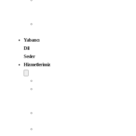
Seslendirme
Sanatçıları
Çocuk
Sesler
Yabancı
Dil
Sesler
Hizmetlerimiz
Seslendirme
Dublaj
ve
Yerelleştirme
Jingle
Yapım
Podcast