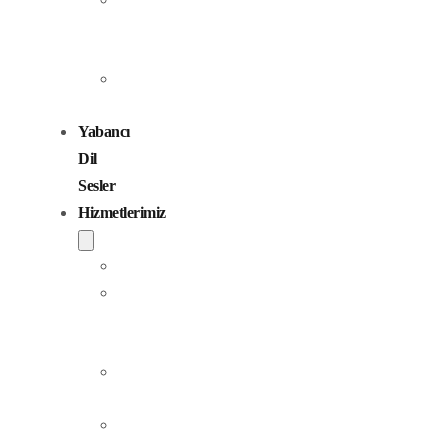
Seslendirme
Sanatçıları
Çocuk
Sesler
Yabancı
Dil
Sesler
Hizmetlerimiz
Seslendirme
Dublaj
ve
Yerelleştirme
Jingle
Yapım
Podcast