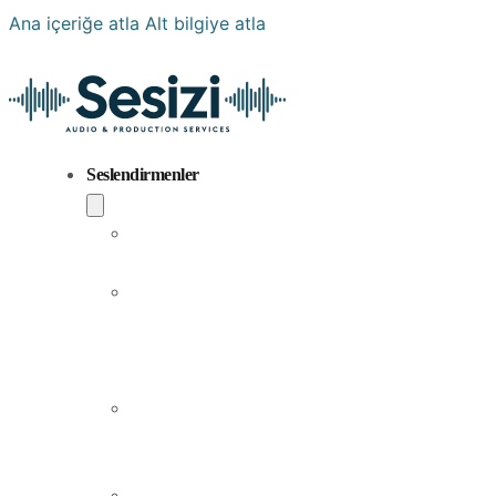
Ana içeriğe atla
Alt bilgiye atla
Seslendirmenler
Popüler
Sesler
Aramıza
Yeni
Katılan
Sesler
Erkek
Seslendirme
Sanatçıları
Kadın