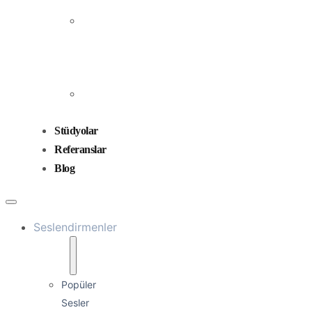
Prodüksiyonu
Ses
Düzenleme
ve
Miksaj
Ses
Tasarımı
Stüdyolar
Referanslar
Blog
Seslendirmenler
Popüler
Sesler