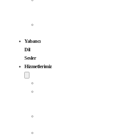
Seslendirme
Sanatçıları
Çocuk
Sesler
Yabancı
Dil
Sesler
Hizmetlerimiz
Seslendirme
Dublaj
ve
Yerelleştirme
Jingle
Yapım
Podcast