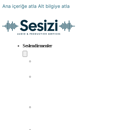
Ana içeriğe atla
Alt bilgiye atla
Seslendirmenler
Popüler
Sesler
Aramıza
Yeni
Katılan
Sesler
Erkek
Seslendirme
Sanatçıları
Kadın