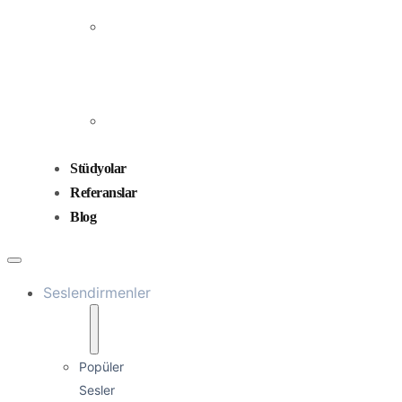
Prodüksiyonu
Ses
Düzenleme
ve
Miksaj
Ses
Tasarımı
Stüdyolar
Referanslar
Blog
Seslendirmenler
Popüler
Sesler