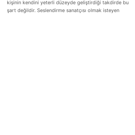
kişinin kendini yeterli düzeyde geliştirdiği takdirde bu
şart değildir. Seslendirme sanatçısı olmak isteyen
kişiler, bu alanın da diğer birçok alanda olduğu gibi
emek istediğini bilmelidirler. Öncelikli olarak bir kursa
yazılmalı ve bir eğitmen gözetiminde kendilerini
geliştirmelidirler. Seslendirme sanatçıları kendilerini
geliştirmeleri açısından onlara gelen teklifleri
değerlendirmelidirler. Teklif edilen bölümleri teklif
edilen bölümün azlığı sebebiyle küçümseyip geri
çevirmeleri onların gelişmelerine engel olur.
Unutulmamalıdır ki günümüzdeki birçok seslendirme
sanatçısı önceleri ilk işlerinde sadece birkaç kelime
seslendirerek bu noktalara gelmişlerdir. Basamakları
tek tek tırmanmışlardır. Dolayısıyla aceleci
davranmamalı, motivasyon düşürülmemelidir.