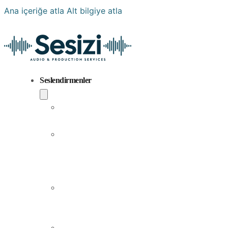
Ana içeriğe atla
Alt bilgiye atla
Seslendirmenler
Popüler
Sesler
Aramıza
Yeni
Katılan
Sesler
Erkek
Seslendirme
Sanatçıları
Kadın