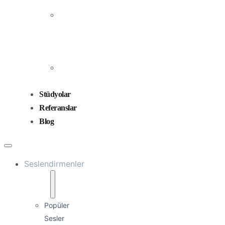
Prodüksiyonu
Ses
Düzenleme
ve
Miksaj
Ses
Tasarımı
Stüdyolar
Referanslar
Blog
Seslendirmenler
Popüler
Sesler