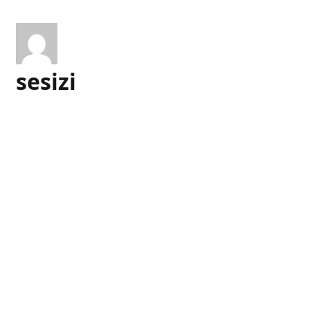
sesizi
İlgili gönderiler