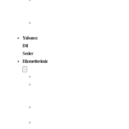
Seslendirme
Sanatçıları
Çocuk
Sesler
Yabancı
Dil
Sesler
Hizmetlerimiz
Seslendirme
Dublaj
ve
Yerelleştirme
Jingle
Yapım
Podcast