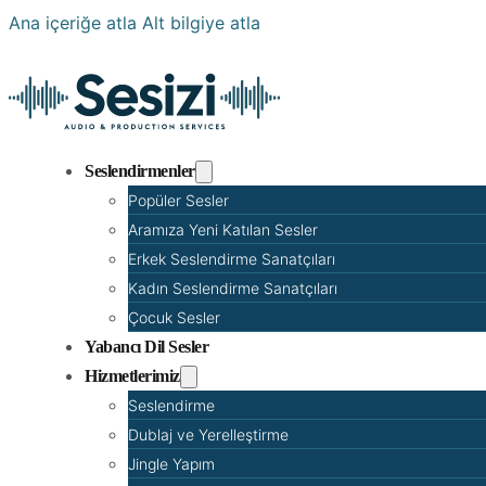
Ana içeriğe atla
Alt bilgiye atla
Seslendirmenler
Popüler Sesler
Aramıza Yeni Katılan Sesler
Erkek Seslendirme Sanatçıları
Kadın Seslendirme Sanatçıları
Çocuk Sesler
Yabancı Dil Sesler
Hizmetlerimiz
Seslendirme
Dublaj ve Yerelleştirme
Jingle Yapım