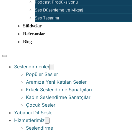
Podcast Prodüksiyonu
Ses Düzenleme ve Miksaj
Ses Tasarımı
Stüdyolar
Referanslar
Blog
Seslendirmenler
Popüler Sesler
Aramıza Yeni Katılan Sesler
Erkek Seslendirme Sanatçıları
Kadın Seslendirme Sanatçıları
Çocuk Sesler
Yabancı Dil Sesler
Hizmetlerimiz
Seslendirme