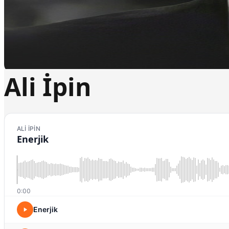
Ali İpin
ALI İPIN
Enerjik
0:00
Enerjik