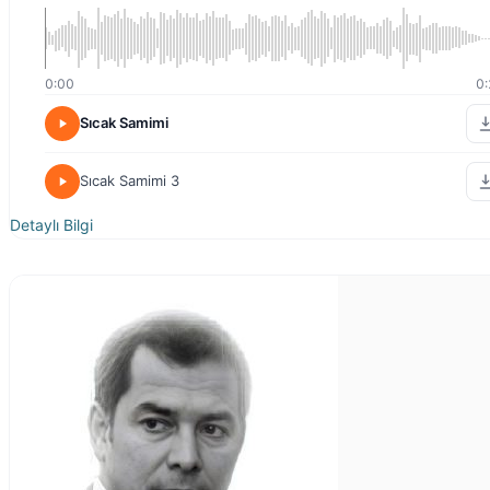
0:00
0:
Sıcak Samimi
Sıcak Samimi 3
Detaylı Bilgi