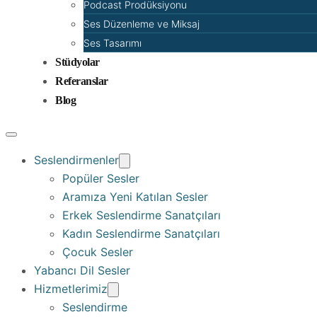
Podcast Prodüksiyonu
Ses Düzenleme ve Miksaj
Ses Tasarımı
Stüdyolar
Referanslar
Blog
Seslendirmenler
Popüler Sesler
Aramıza Yeni Katılan Sesler
Erkek Seslendirme Sanatçıları
Kadın Seslendirme Sanatçıları
Çocuk Sesler
Yabancı Dil Sesler
Hizmetlerimiz
Seslendirme