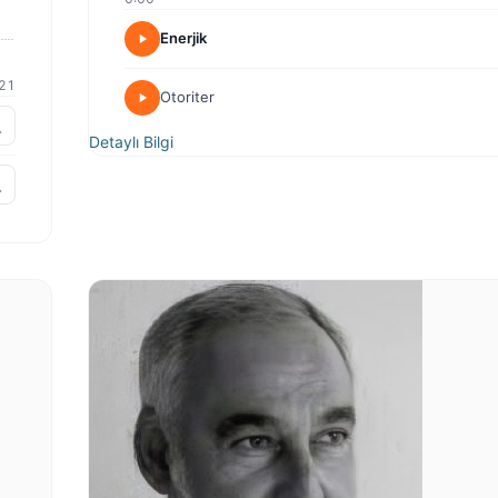
Enerjik
21
Otoriter
Detaylı Bilgi