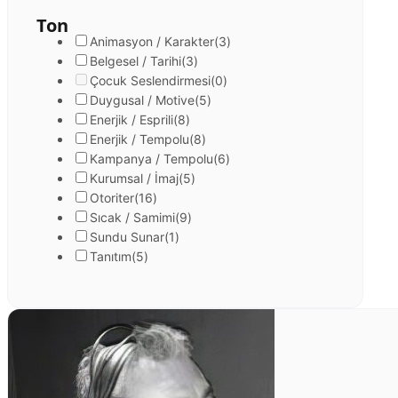
Ton
Animasyon / Karakter
(3)
Belgesel / Tarihi
(3)
Çocuk Seslendirmesi
(0)
Duygusal / Motive
(5)
Enerjik / Esprili
(8)
Enerjik / Tempolu
(8)
Kampanya / Tempolu
(6)
Kurumsal / İmaj
(5)
Otoriter
(16)
Sıcak / Samimi
(9)
Sundu Sunar
(1)
Tanıtım
(5)