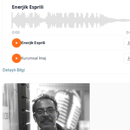
Enerjik Esprili
0:00
0:
Enerjik Esprili
Kurumsal İmaj
Detaylı Bilgi