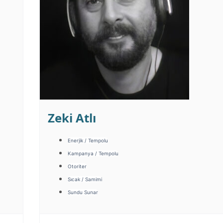
Zeki Atlı
Enerjik / Tempolu
Kampanya / Tempolu
Otoriter
Sıcak / Samimi
Sundu Sunar