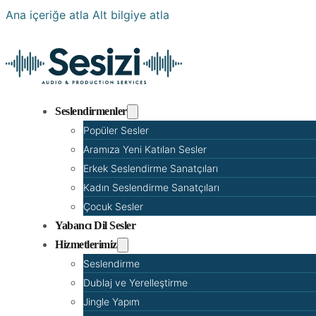
Ana içeriğe atla
Alt bilgiye atla
Seslendirmenler
Popüler Sesler
Aramıza Yeni Katılan Sesler
Erkek Seslendirme Sanatçıları
Kadın Seslendirme Sanatçıları
Çocuk Sesler
Yabancı Dil Sesler
Hizmetlerimiz
Seslendirme
Dublaj ve Yerelleştirme
Jingle Yapım