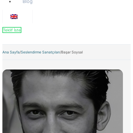
Blog
Teklif İste
Ana Sayfa
/
Seslendirme Sanatçıları
/
Başar Soysal