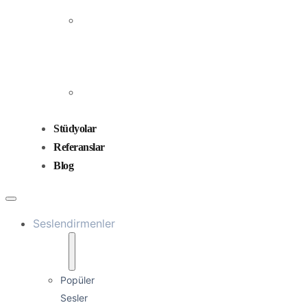
Prodüksiyonu
Ses
Düzenleme
ve
Miksaj
Ses
Tasarımı
Stüdyolar
Referanslar
Blog
Seslendirmenler
Popüler
Sesler