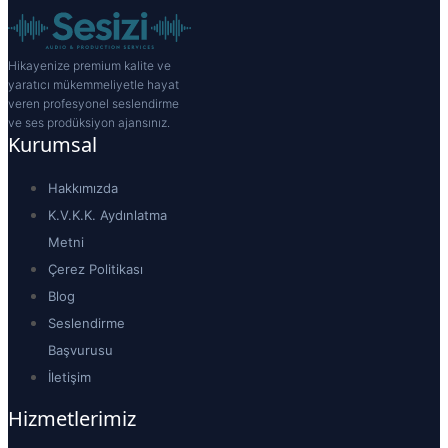
Hikayenize premium kalite ve
yaratıcı mükemmeliyetle hayat
veren profesyonel seslendirme
ve ses prodüksiyon ajansınız.
Kurumsal
Hakkımızda
K.V.K.K. Aydınlatma
Metni
Çerez Politikası
Blog
Seslendirme
Başvurusu
İletişim
Hizmetlerimiz