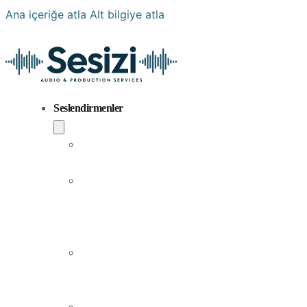
Ana içeriğe atla
Alt bilgiye atla
Seslendirmenler
Popüler
Sesler
Aramıza
Yeni
Katılan
Sesler
Erkek
Seslendirme
Sanatçıları
Kadın