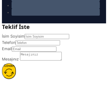
Teklif İste
İsim Soyisim
Telefon
Email
Mesajınız
Gönder