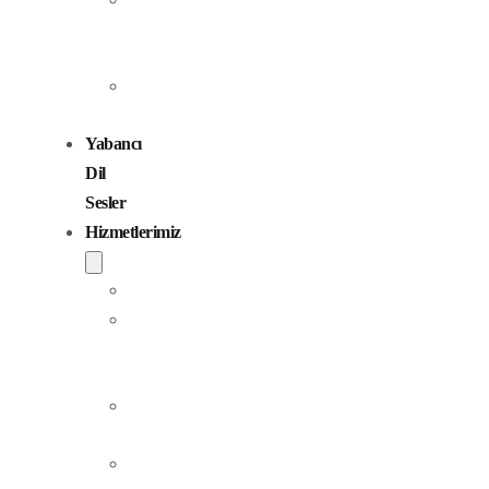
Seslendirme
Sanatçıları
Çocuk
Sesler
Yabancı
Dil
Sesler
Hizmetlerimiz
Seslendirme
Dublaj
ve
Yerelleştirme
Jingle
Yapım
Podcast