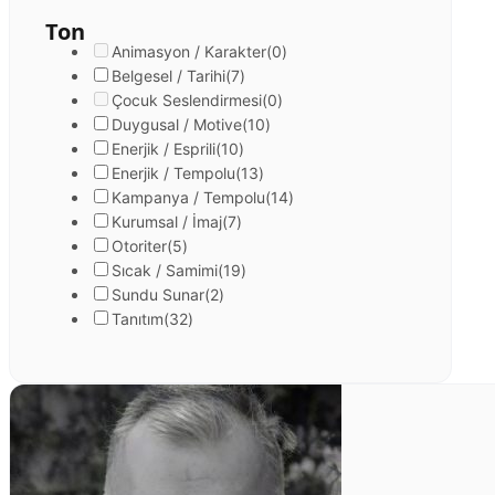
Ton
Animasyon / Karakter
(0)
Belgesel / Tarihi
(7)
Çocuk Seslendirmesi
(0)
Duygusal / Motive
(10)
Enerjik / Esprili
(10)
Enerjik / Tempolu
(13)
Kampanya / Tempolu
(14)
Kurumsal / İmaj
(7)
Otoriter
(5)
Sıcak / Samimi
(19)
Sundu Sunar
(2)
Tanıtım
(32)