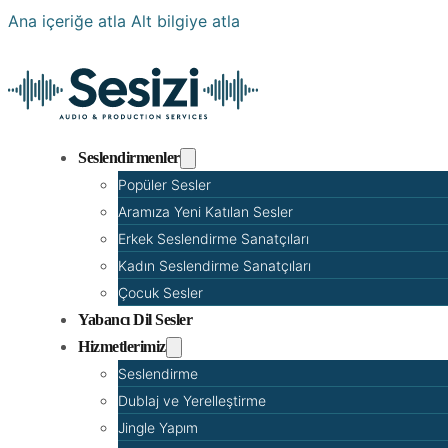
Ana içeriğe atla
Alt bilgiye atla
Seslendirmenler
Popüler Sesler
Aramıza Yeni Katılan Sesler
Erkek Seslendirme Sanatçıları
Kadın Seslendirme Sanatçıları
Çocuk Sesler
Yabancı Dil Sesler
Hizmetlerimiz
Seslendirme
Dublaj ve Yerelleştirme
Jingle Yapım