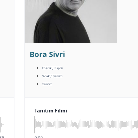
Bora Sivri
Enerjik / Esprili
Sıcak / Samimi
Tanıtım
Tanıtım Filmi
35
0:00