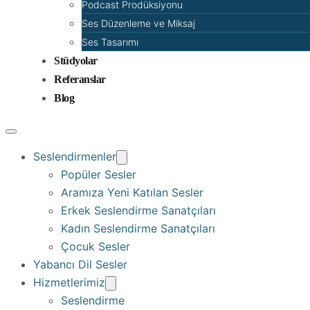
Podcast Prodüksiyonu
Ses Düzenleme ve Miksaj
Ses Tasarımı
Stüdyolar
Referanslar
Blog
Seslendirmenler
Popüler Sesler
Aramıza Yeni Katılan Sesler
Erkek Seslendirme Sanatçıları
Kadın Seslendirme Sanatçıları
Çocuk Sesler
Yabancı Dil Sesler
Hizmetlerimiz
Seslendirme