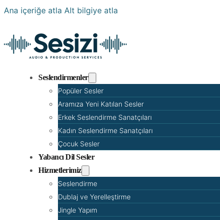
Ana içeriğe atla
Alt bilgiye atla
Seslendirmenler
Popüler Sesler
Aramıza Yeni Katılan Sesler
Erkek Seslendirme Sanatçıları
Kadın Seslendirme Sanatçıları
Çocuk Sesler
Yabancı Dil Sesler
Hizmetlerimiz
Seslendirme
Dublaj ve Yerelleştirme
Jingle Yapım