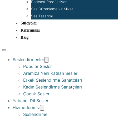
Podcast Prodüksiyonu
Ses Düzenleme ve Miksaj
Ses Tasarımı
Stüdyolar
Referanslar
Blog
Seslendirmenler
Popüler Sesler
Aramıza Yeni Katılan Sesler
Erkek Seslendirme Sanatçıları
Kadın Seslendirme Sanatçıları
Çocuk Sesler
Yabancı Dil Sesler
Hizmetlerimiz
Seslendirme