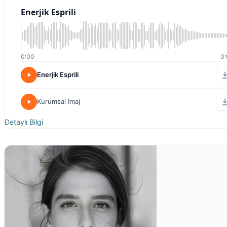
Enerjik Esprili
0:00
0:
Enerjik Esprili
Kurumsal İmaj
Detaylı Bilgi