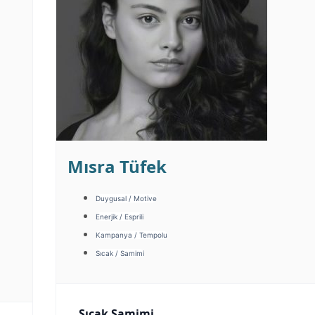
Mısra Tüfek
Duygusal / Motive
Enerjik / Esprili
Kampanya / Tempolu
Sıcak / Samimi
Sıcak Samimi