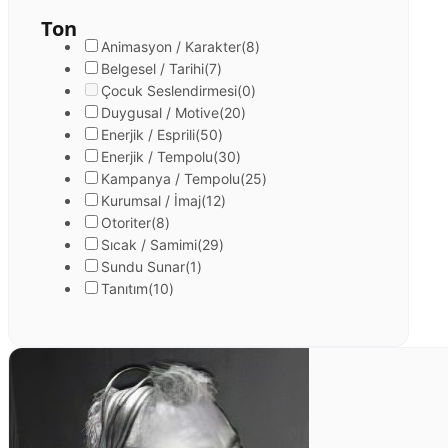
Ton
Animasyon / Karakter
(8)
Belgesel / Tarihi
(7)
Çocuk Seslendirmesi
(0)
Duygusal / Motive
(20)
Enerjik / Esprili
(50)
Enerjik / Tempolu
(30)
Kampanya / Tempolu
(25)
Kurumsal / İmaj
(12)
Otoriter
(8)
Sıcak / Samimi
(29)
Sundu Sunar
(1)
Tanıtım
(10)