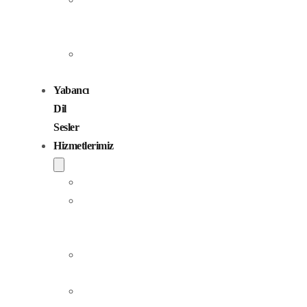
Seslendirme
Sanatçıları
Çocuk
Sesler
Yabancı
Dil
Sesler
Hizmetlerimiz
Seslendirme
Dublaj
ve
Yerelleştirme
Jingle
Yapım
Podcast