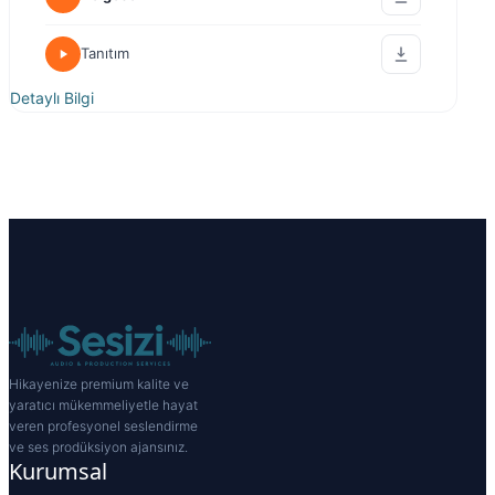
Tanıtım
Detaylı Bilgi
Hikayenize premium kalite ve
yaratıcı mükemmeliyetle hayat
veren profesyonel seslendirme
ve ses prodüksiyon ajansınız.
Kurumsal