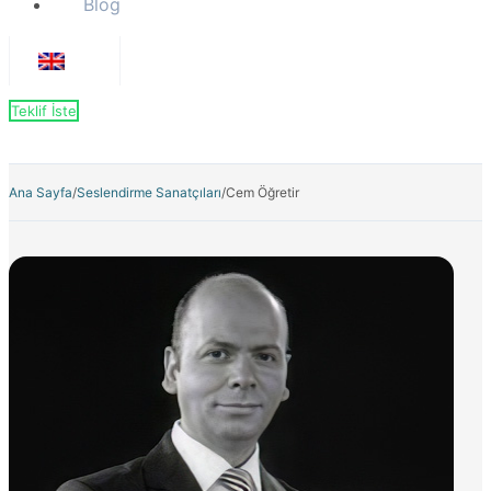
Blog
Teklif İste
Ana Sayfa
/
Seslendirme Sanatçıları
/
Cem Öğretir