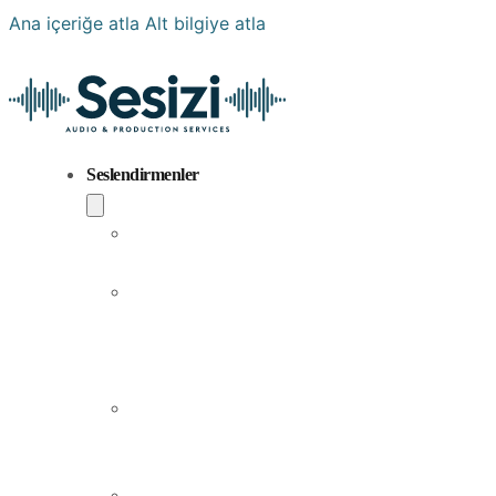
Ana içeriğe atla
Alt bilgiye atla
Seslendirmenler
Popüler
Sesler
Aramıza
Yeni
Katılan
Sesler
Erkek
Seslendirme
Sanatçıları
Kadın