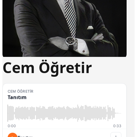
Cem Öğretir
CEM ÖĞRETIR
Tanıtım
0:00
0:33