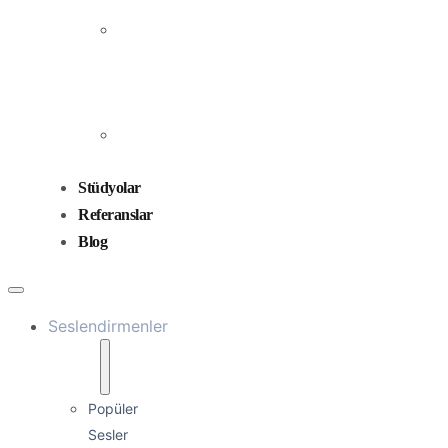
Prodüksiyonu
Ses
Düzenleme
ve
Miksaj
Ses
Tasarımı
Stüdyolar
Referanslar
Blog
Seslendirmenler
Popüler
Sesler