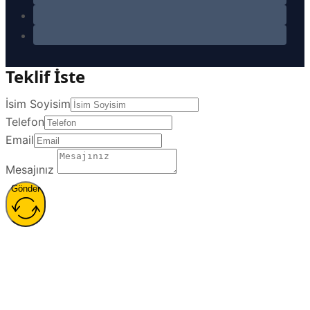
Teklif İste
İsim Soyisim
Telefon
Email
Mesajınız
Gönder