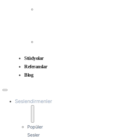
Prodüksiyonu
Ses
Düzenleme
ve
Miksaj
Ses
Tasarımı
Stüdyolar
Referanslar
Blog
Seslendirmenler
Popüler
Sesler