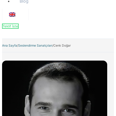
Blog
Teklif İste
Ana Sayfa
/
Seslendirme Sanatçıları
/
Cenk Doğar