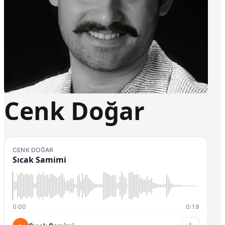
Cenk Doğar
CENK DOĞAR
Sıcak Samimi
0:00
0:19