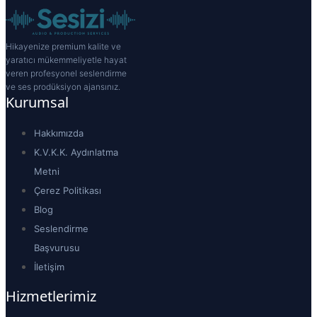
Hikayenize premium kalite ve
yaratıcı mükemmeliyetle hayat
veren profesyonel seslendirme
ve ses prodüksiyon ajansınız.
Kurumsal
Hakkımızda
K.V.K.K. Aydınlatma
Metni
Çerez Politikası
Blog
Seslendirme
Başvurusu
İletişim
Hizmetlerimiz