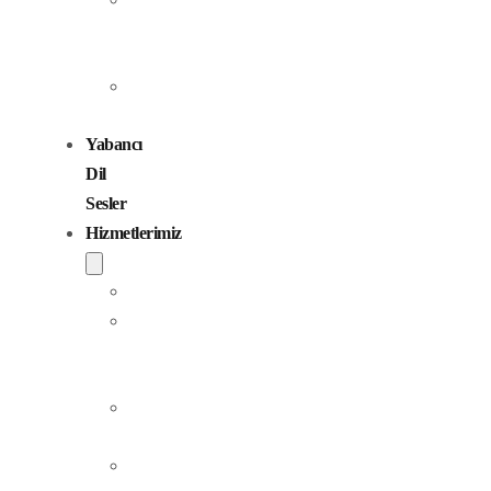
Seslendirme
Sanatçıları
Çocuk
Sesler
Yabancı
Dil
Sesler
Hizmetlerimiz
Seslendirme
Dublaj
ve
Yerelleştirme
Jingle
Yapım
Podcast