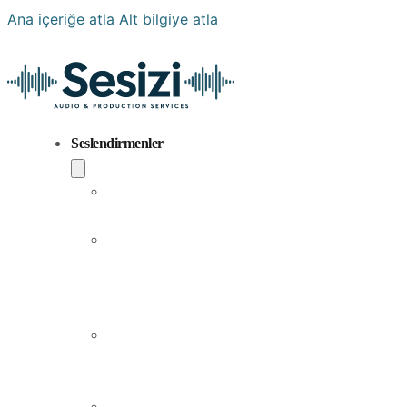
Ana içeriğe atla
Alt bilgiye atla
Seslendirmenler
Popüler
Sesler
Aramıza
Yeni
Katılan
Sesler
Erkek
Seslendirme
Sanatçıları
Kadın