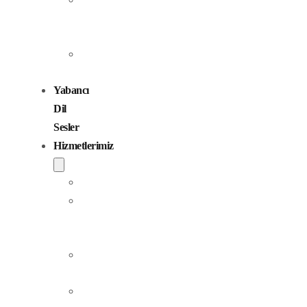
Seslendirme
Sanatçıları
Çocuk
Sesler
Yabancı
Dil
Sesler
Hizmetlerimiz
Seslendirme
Dublaj
ve
Yerelleştirme
Jingle
Yapım
Podcast