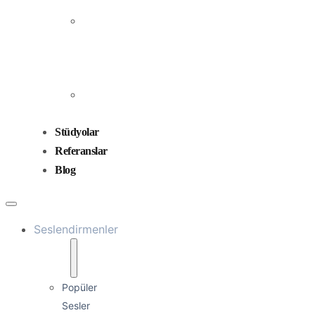
Prodüksiyonu
Ses
Düzenleme
ve
Miksaj
Ses
Tasarımı
Stüdyolar
Referanslar
Blog
Seslendirmenler
Popüler
Sesler