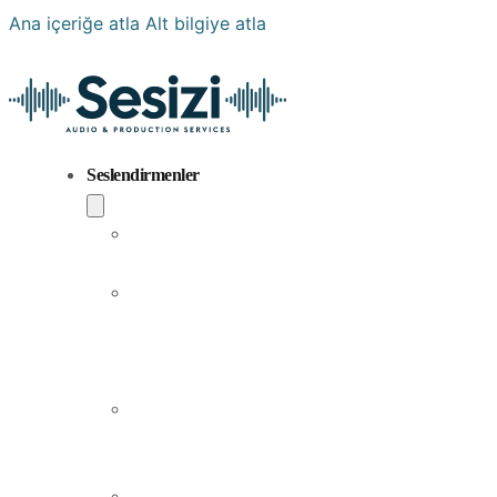
Ana içeriğe atla
Alt bilgiye atla
Seslendirmenler
Popüler
Sesler
Aramıza
Yeni
Katılan
Sesler
Erkek
Seslendirme
Sanatçıları
Kadın