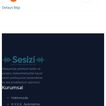
Detaylı Bilgi
Hikayenize premium kalite ve
yaratıcı mükemmeliyetle hayat
veren profesyonel seslendirme
ve ses prodüksiyon ajansınız.
Kurumsal
Hakkımızda
K.V.K.K. Aydınlatma