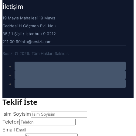
İletişim
19 Mayıs Mahallesi 19 Mayıs
Caddesi H.Göçmen Evi. No :
36 / 1 Şişli / İstanbul
+9 0212
211 00 90
info@sesizi.com
Sesizi © 2026. Tüm Hakları Saklıdır.
Teklif İste
İsim Soyisim
Telefon
Email