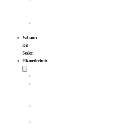
Seslendirme
Sanatçıları
Çocuk
Sesler
Yabancı
Dil
Sesler
Hizmetlerimiz
Seslendirme
Dublaj
ve
Yerelleştirme
Jingle
Yapım
Podcast