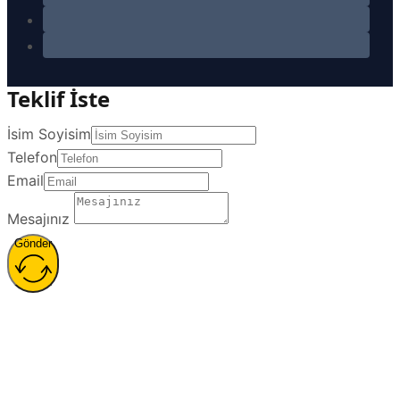
Teklif İste
İsim Soyisim
Telefon
Email
Mesajınız
Gönder