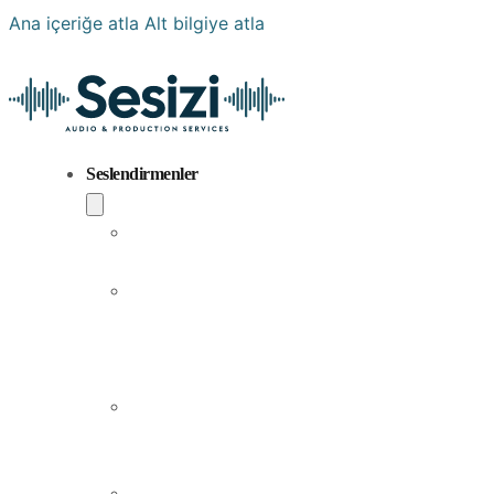
Ana içeriğe atla
Alt bilgiye atla
Seslendirmenler
Popüler
Sesler
Aramıza
Yeni
Katılan
Sesler
Erkek
Seslendirme
Sanatçıları
Kadın