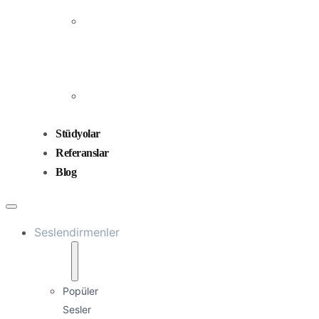
Prodüksiyonu
Ses
Düzenleme
ve
Miksaj
Ses
Tasarımı
Stüdyolar
Referanslar
Blog
Seslendirmenler
Popüler
Sesler