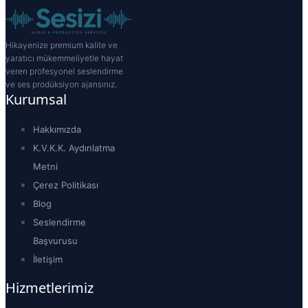
Hikayenize premium kalite ve
yaratıcı mükemmeliyetle hayat
veren profesyonel seslendirme
ve ses prodüksiyon ajansınız.
Kurumsal
Hakkımızda
K.V.K.K. Aydınlatma
Metni
Çerez Politikası
Blog
Seslendirme
Başvurusu
İletişim
Hizmetlerimiz