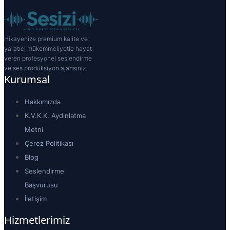
Hikayenize premium kalite ve
yaratıcı mükemmeliyetle hayat
veren profesyonel seslendirme
ve ses prodüksiyon ajansınız.
Kurumsal
Hakkımızda
K.V.K.K. Aydınlatma
Metni
Çerez Politikası
Blog
Seslendirme
Başvurusu
İletişim
Hizmetlerimiz