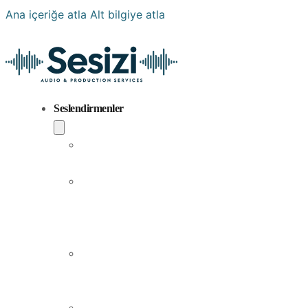
Ana içeriğe atla
Alt bilgiye atla
Seslendirmenler
Popüler
Sesler
Aramıza
Yeni
Katılan
Sesler
Erkek
Seslendirme
Sanatçıları
Kadın