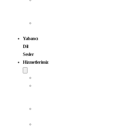
Seslendirme
Sanatçıları
Çocuk
Sesler
Yabancı
Dil
Sesler
Hizmetlerimiz
Seslendirme
Dublaj
ve
Yerelleştirme
Jingle
Yapım
Podcast