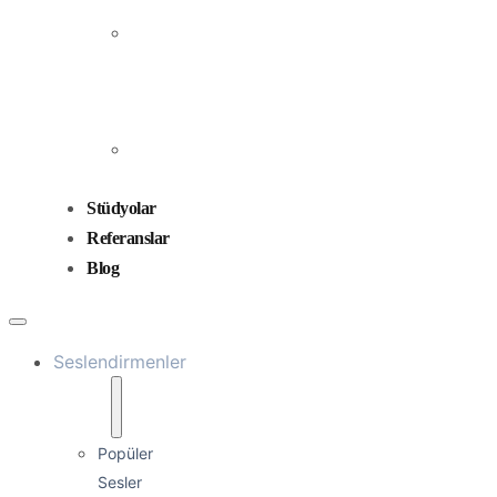
Prodüksiyonu
Ses
Düzenleme
ve
Miksaj
Ses
Tasarımı
Stüdyolar
Referanslar
Blog
Seslendirmenler
Popüler
Sesler