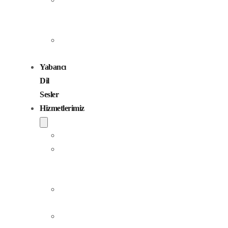
Seslendirme
Sanatçıları
Çocuk
Sesler
Yabancı
Dil
Sesler
Hizmetlerimiz
Seslendirme
Dublaj
ve
Yerelleştirme
Jingle
Yapım
Podcast