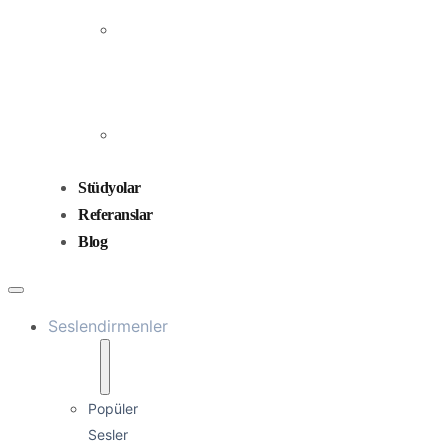
Prodüksiyonu
Ses
Düzenleme
ve
Miksaj
Ses
Tasarımı
Stüdyolar
Referanslar
Blog
Seslendirmenler
Popüler
Sesler