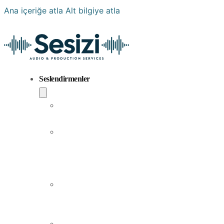
Ana içeriğe atla
Alt bilgiye atla
Seslendirmenler
Popüler
Sesler
Aramıza
Yeni
Katılan
Sesler
Erkek
Seslendirme
Sanatçıları
Kadın