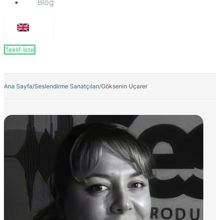
Blog
Teklif İste
Ana Sayfa
/
Seslendirme Sanatçıları
/
Göksenin Uçarer