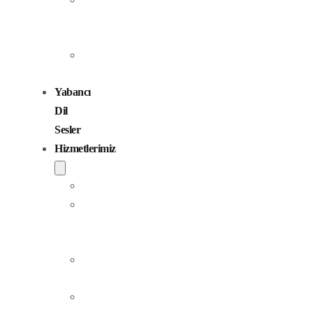
Seslendirme
Sanatçıları
Çocuk
Sesler
Yabancı
Dil
Sesler
Hizmetlerimiz
Seslendirme
Dublaj
ve
Yerelleştirme
Jingle
Yapım
Podcast