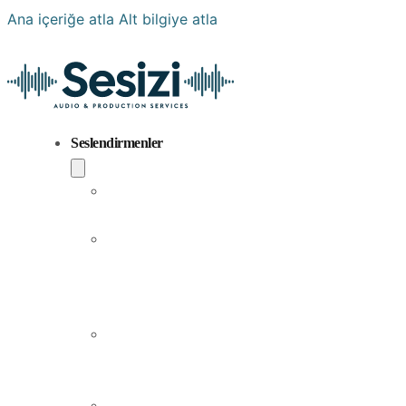
Ana içeriğe atla
Alt bilgiye atla
Seslendirmenler
Popüler
Sesler
Aramıza
Yeni
Katılan
Sesler
Erkek
Seslendirme
Sanatçıları
Kadın