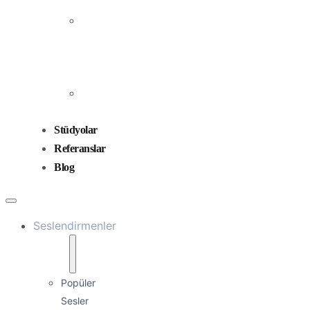
Prodüksiyonu
Ses
Düzenleme
ve
Miksaj
Ses
Tasarımı
Stüdyolar
Referanslar
Blog
Seslendirmenler
Popüler
Sesler