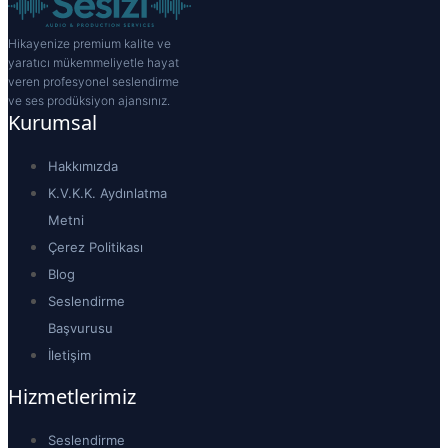
Hikayenize premium kalite ve
yaratıcı mükemmeliyetle hayat
veren profesyonel seslendirme
ve ses prodüksiyon ajansınız.
Kurumsal
Hakkımızda
K.V.K.K. Aydınlatma
Metni
Çerez Politikası
Blog
Seslendirme
Başvurusu
İletişim
Hizmetlerimiz
Seslendirme