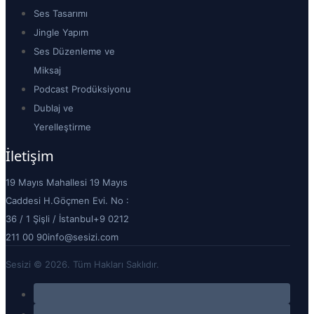
Ses Tasarımı
Jingle Yapım
Ses Düzenleme ve
Miksaj
Podcast Prodüksiyonu
Dublaj ve
Yerelleştirme
İletişim
19 Mayıs Mahallesi 19 Mayıs
Caddesi H.Göçmen Evi. No :
36 / 1 Şişli / İstanbul
+9 0212
211 00 90
info@sesizi.com
Sesizi © 2026. Tüm Hakları Saklıdır.