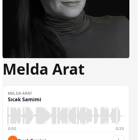
Melda Arat
MELDA ARAT
Sıcak Samimi
0:00
0:20