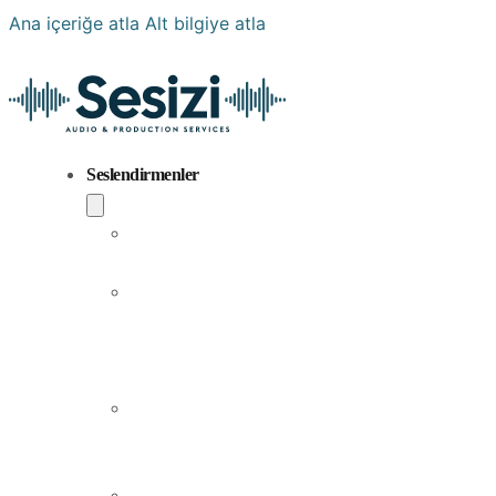
Ana içeriğe atla
Alt bilgiye atla
Seslendirmenler
Popüler
Sesler
Aramıza
Yeni
Katılan
Sesler
Erkek
Seslendirme
Sanatçıları
Kadın