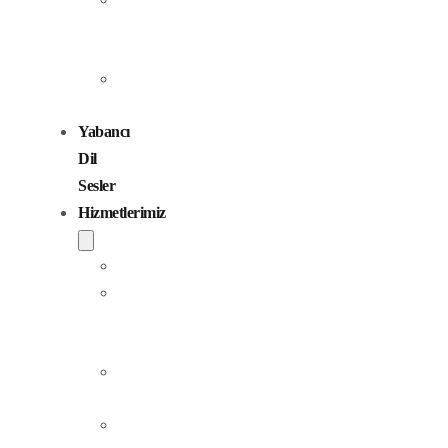
Seslendirme
Sanatçıları
Çocuk
Sesler
Yabancı
Dil
Sesler
Hizmetlerimiz
Seslendirme
Dublaj
ve
Yerelleştirme
Jingle
Yapım
Podcast