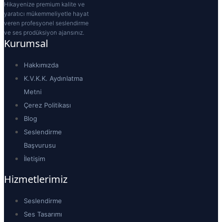
Hikayenize premium kalite ve
yaratıcı mükemmeliyetle hayat
veren profesyonel seslendirme
ve ses prodüksiyon ajansınız.
Kurumsal
Hakkımızda
K.V.K.K. Aydınlatma
Metni
Çerez Politikası
Blog
Seslendirme
Başvurusu
İletişim
Hizmetlerimiz
Seslendirme
Ses Tasarımı