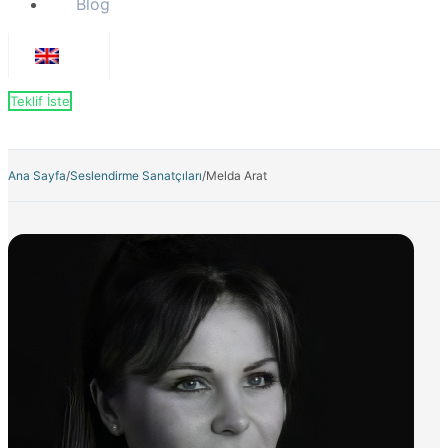
Blog
Teklif İste
Ana Sayfa
/
Seslendirme Sanatçıları
/
Melda Arat