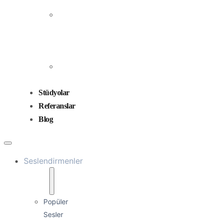
Prodüksiyonu
Ses
Düzenleme
ve
Miksaj
Ses
Tasarımı
Stüdyolar
Referanslar
Blog
Seslendirmenler
Popüler
Sesler