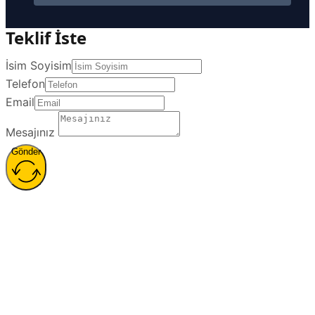
Teklif İste
İsim Soyisim
Telefon
Email
Mesajınız
Gönder