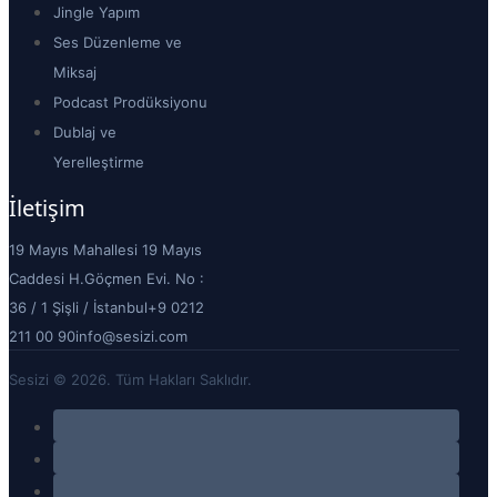
Jingle Yapım
Ses Düzenleme ve
Miksaj
Podcast Prodüksiyonu
Dublaj ve
Yerelleştirme
İletişim
19 Mayıs Mahallesi 19 Mayıs
Caddesi H.Göçmen Evi. No :
36 / 1 Şişli / İstanbul
+9 0212
211 00 90
info@sesizi.com
Sesizi © 2026. Tüm Hakları Saklıdır.