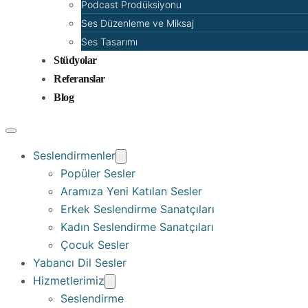
Podcast Prodüksiyonu
Ses Düzenleme ve Miksaj
Ses Tasarımı
Stüdyolar
Referanslar
Blog
Seslendirmenler
Popüler Sesler
Aramıza Yeni Katılan Sesler
Erkek Seslendirme Sanatçıları
Kadın Seslendirme Sanatçıları
Çocuk Sesler
Yabancı Dil Sesler
Hizmetlerimiz
Seslendirme