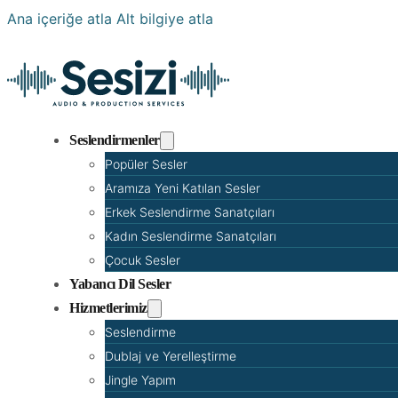
Ana içeriğe atla
Alt bilgiye atla
Seslendirmenler
Popüler Sesler
Aramıza Yeni Katılan Sesler
Erkek Seslendirme Sanatçıları
Kadın Seslendirme Sanatçıları
Çocuk Sesler
Yabancı Dil Sesler
Hizmetlerimiz
Seslendirme
Dublaj ve Yerelleştirme
Jingle Yapım