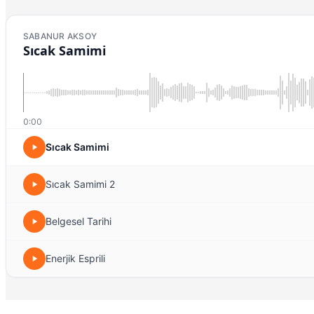
SABANUR AKSOY
Sıcak Samimi
0:00
Sıcak Samimi
Sıcak Samimi 2
Belgesel Tarihi
Enerjik Esprili