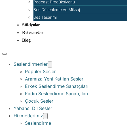
Podcast Prodüksiyonu
Ses Düzenleme ve Miksaj
Ses Tasarımı
Stüdyolar
Referanslar
Blog
Seslendirmenler
Popüler Sesler
Aramıza Yeni Katılan Sesler
Erkek Seslendirme Sanatçıları
Kadın Seslendirme Sanatçıları
Çocuk Sesler
Yabancı Dil Sesler
Hizmetlerimiz
Seslendirme