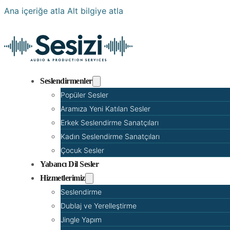
Ana içeriğe atla
Alt bilgiye atla
Seslendirmenler
Popüler Sesler
Aramıza Yeni Katılan Sesler
Erkek Seslendirme Sanatçıları
Kadın Seslendirme Sanatçıları
Çocuk Sesler
Yabancı Dil Sesler
Hizmetlerimiz
Seslendirme
Dublaj ve Yerelleştirme
Jingle Yapım