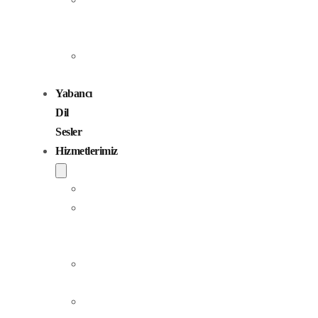
Seslendirme
Sanatçıları
Çocuk
Sesler
Yabancı
Dil
Sesler
Hizmetlerimiz
Seslendirme
Dublaj
ve
Yerelleştirme
Jingle
Yapım
Podcast