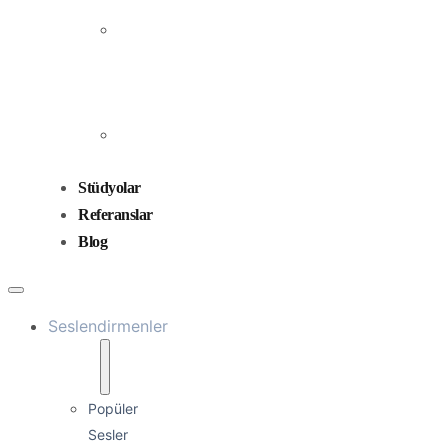
Prodüksiyonu
Ses
Düzenleme
ve
Miksaj
Ses
Tasarımı
Stüdyolar
Referanslar
Blog
Seslendirmenler
Popüler
Sesler