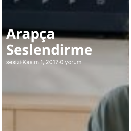
Arapça
Seslendirme
sesizi
·
Kasım 1, 2017
·
0 yorum