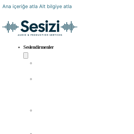
Ana içeriğe atla
Alt bilgiye atla
Seslendirmenler
Popüler
Sesler
Aramıza
Yeni
Katılan
Sesler
Erkek
Seslendirme
Sanatçıları
Kadın