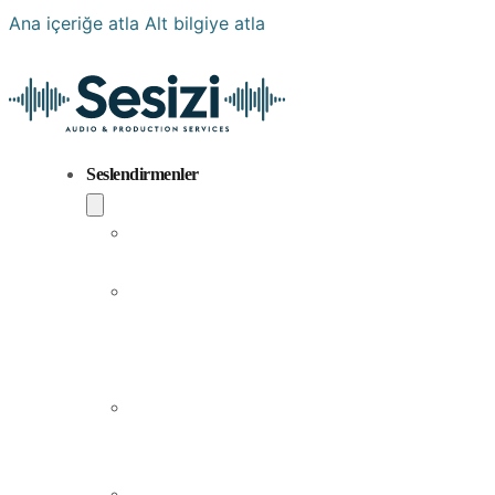
Ana içeriğe atla
Alt bilgiye atla
Seslendirmenler
Popüler
Sesler
Aramıza
Yeni
Katılan
Sesler
Erkek
Seslendirme
Sanatçıları
Kadın