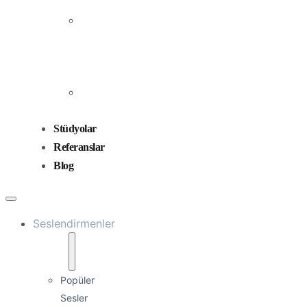
Prodüksiyonu
Ses
Düzenleme
ve
Miksaj
Ses
Tasarımı
Stüdyolar
Referanslar
Blog
Seslendirmenler
Popüler
Sesler