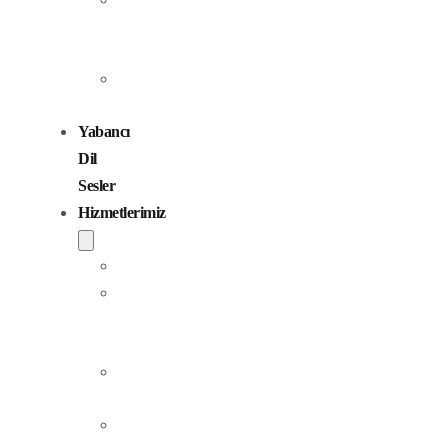
Seslendirme
Sanatçıları
Çocuk
Sesler
Yabancı
Dil
Sesler
Hizmetlerimiz
Seslendirme
Dublaj
ve
Yerelleştirme
Jingle
Yapım
Podcast